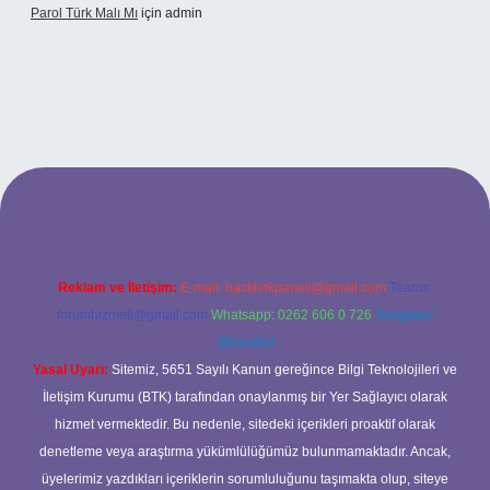
Parol Türk Malı Mı
için
admin
ş
Reklam ve İletişim:
E-mail:
backlinkpaneli@gmail.com
Teams:
forumhizmeti@gmail.com
Whatsapp: 0262 606 0 726
Telegram:
@karabul
Yasal Uyarı:
Sitemiz, 5651 Sayılı Kanun gereğince Bilgi Teknolojileri ve
İletişim Kurumu (BTK) tarafından onaylanmış bir Yer Sağlayıcı olarak
hizmet vermektedir. Bu nedenle, sitedeki içerikleri proaktif olarak
denetleme veya araştırma yükümlülüğümüz bulunmamaktadır. Ancak,
üyelerimiz yazdıkları içeriklerin sorumluluğunu taşımakta olup, siteye