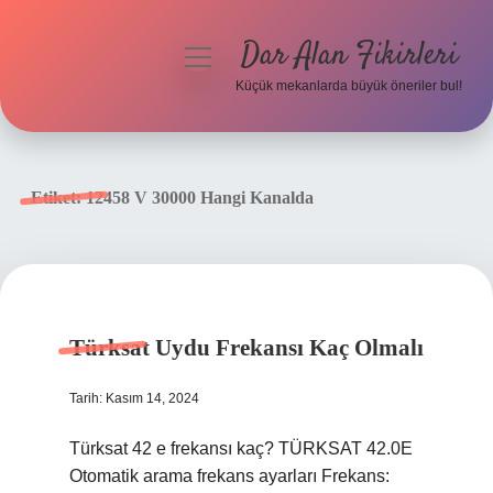
Dar Alan Fikirleri
menüyü
aç
Küçük mekanlarda büyük öneriler bul!
Anasayfa
Gizlilik Politikası
Etiket:
12458 V 30000 Hangi Kanalda
Yasal Uyarı
Hakkımızda
Türksat Uydu Frekansı Kaç Olmalı
Tarih: Kasım 14, 2024
Türksat 42 e frekansı kaç? TÜRKSAT 42.0E
Otomatik arama frekans ayarları Frekans: