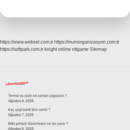
Frekansı
Kaç
Olmalı
https://www.websel.com.tr
https://muniorganizasyon.com.tr
https://softpark.com.tr
knight online
nttgame
Sitemap
Sidebar
Son Yazılar
Termal su yüze ne zaman uygulanır ?
Ağustos 8, 2026
Kaç çeşit balık türü vardır ?
Ağustos 7, 2026
Bitki gelişim düzenleyici ne işe yarar ?
Ağustos 6, 2026