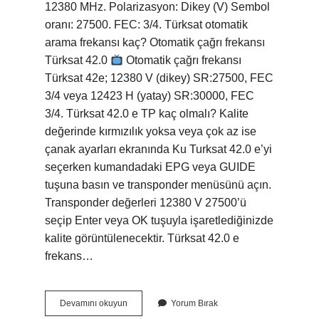
12380 MHz. Polarizasyon: Dikey (V) Sembol
oranı: 27500. FEC: 3/4. Türksat otomatik
arama frekansı kaç? Otomatik çağrı frekansı
Türksat 42.0
Otomatik çağrı frekansı
Türksat 42e; 12380 V (dikey) SR:27500, FEC
3/4 veya 12423 H (yatay) SR:30000, FEC
3/4. Türksat 42.0 e TP kaç olmalı? Kalite
değerinde kırmızılık yoksa veya çok az ise
çanak ayarları ekranında Ku Turksat 42.0 e’yi
seçerken kumandadaki EPG veya GUIDE
tuşuna basın ve transponder menüsünü açın.
Transponder değerleri 12380 V 27500’ü
seçip Enter veya OK tuşuyla işaretlediğinizde
kalite görüntülenecektir. Türksat 42.0 e
frekans…
Türksat
Devamını okuyun
Yorum Bırak
Uydu