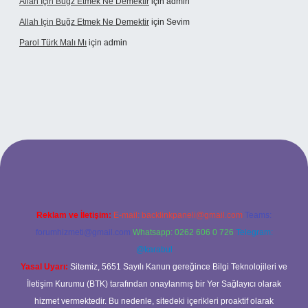
Allah Için Buğz Etmek Ne Demektir
için
admin
Allah Için Buğz Etmek Ne Demektir
için
Sevim
Parol Türk Malı Mı
için
admin
ş
Reklam ve İletişim:
E-mail:
backlinkpaneli@gmail.com
Teams:
forumhizmeti@gmail.com
Whatsapp: 0262 606 0 726
Telegram:
@karabul
Yasal Uyarı:
Sitemiz, 5651 Sayılı Kanun gereğince Bilgi Teknolojileri ve
İletişim Kurumu (BTK) tarafından onaylanmış bir Yer Sağlayıcı olarak
hizmet vermektedir. Bu nedenle, sitedeki içerikleri proaktif olarak