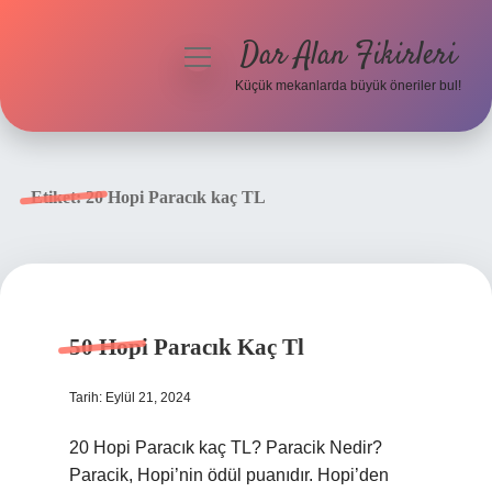
Dar Alan Fikirleri
menüyü
aç
Küçük mekanlarda büyük öneriler bul!
Anasayfa
Gizlilik Politikası
Etiket:
20 Hopi Paracık kaç TL
Yasal Uyarı
Hakkımızda
50 Hopi Paracık Kaç Tl
Tarih: Eylül 21, 2024
20 Hopi Paracık kaç TL? Paracik Nedir?
Paracik, Hopi’nin ödül puanıdır. Hopi’den