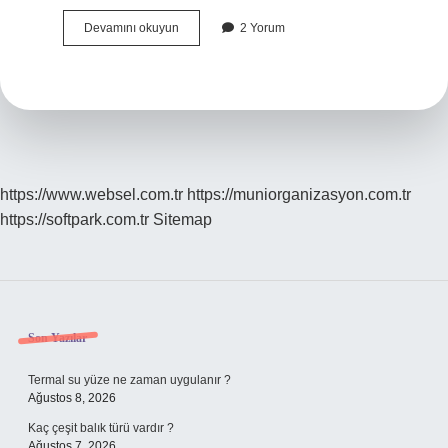
50
Devamını okuyun
2 Yorum
Hopi
Paracık
Kaç
Tl
https://www.websel.com.tr
https://muniorganizasyon.com.tr
https://softpark.com.tr
Sitemap
Sidebar
Son Yazılar
Termal su yüze ne zaman uygulanır ?
Ağustos 8, 2026
Kaç çeşit balık türü vardır ?
Ağustos 7, 2026