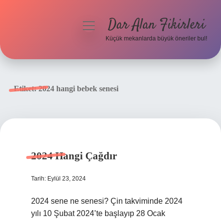
Dar Alan Fikirleri
menüyü
aç
Küçük mekanlarda büyük öneriler bul!
Anasayfa
Gizlilik Politikası
Etiket:
2024 hangi bebek senesi
Yasal Uyarı
Hakkımızda
2024 Hangi Çağdır
Tarih: Eylül 23, 2024
2024 sene ne senesi? Çin takviminde 2024
yılı 10 Şubat 2024’te başlayıp 28 Ocak