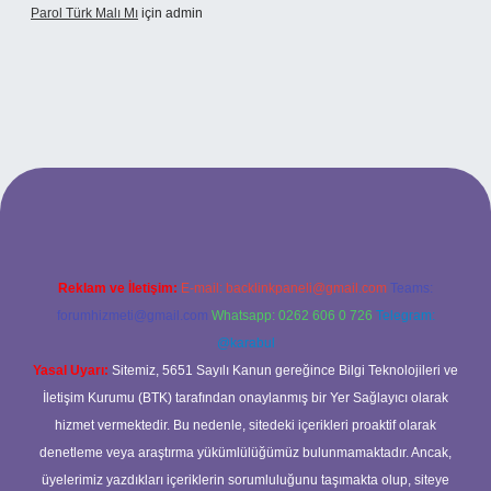
Parol Türk Malı Mı
için
admin
ş
Reklam ve İletişim:
E-mail:
backlinkpaneli@gmail.com
Teams:
forumhizmeti@gmail.com
Whatsapp: 0262 606 0 726
Telegram:
@karabul
Yasal Uyarı:
Sitemiz, 5651 Sayılı Kanun gereğince Bilgi Teknolojileri ve
İletişim Kurumu (BTK) tarafından onaylanmış bir Yer Sağlayıcı olarak
hizmet vermektedir. Bu nedenle, sitedeki içerikleri proaktif olarak
denetleme veya araştırma yükümlülüğümüz bulunmamaktadır. Ancak,
üyelerimiz yazdıkları içeriklerin sorumluluğunu taşımakta olup, siteye