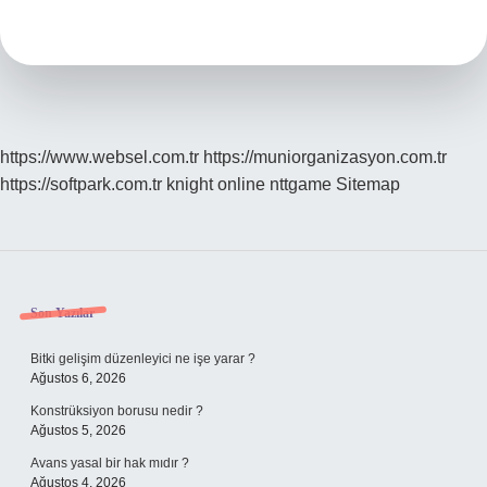
Çağdır
https://www.websel.com.tr
https://muniorganizasyon.com.tr
https://softpark.com.tr
knight online
nttgame
Sitemap
Sidebar
Son Yazılar
Bitki gelişim düzenleyici ne işe yarar ?
Ağustos 6, 2026
Konstrüksiyon borusu nedir ?
Ağustos 5, 2026
Avans yasal bir hak mıdır ?
Ağustos 4, 2026