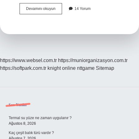
Eş
Devamını okuyun
14 Yorum
Anlamlı
Nerelerde
Kullanılır
https://www.websel.com.tr
https://muniorganizasyon.com.tr
https://softpark.com.tr
knight online
nttgame
Sitemap
Sidebar
Son Yazılar
Termal su yüze ne zaman uygulanır ?
Ağustos 8, 2026
Kaç çeşit balık türü vardır ?
Ağustos 7, 2026