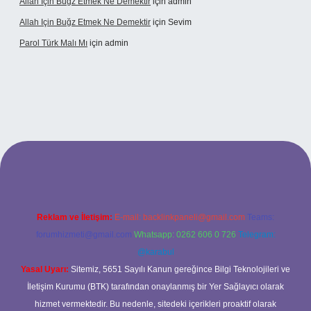
Allah Için Buğz Etmek Ne Demektir
için
admin
Allah Için Buğz Etmek Ne Demektir
için
Sevim
Parol Türk Malı Mı
için
admin
lbet giriş
Reklam ve İletişim:
E-mail:
backlinkpaneli@gmail.com
Teams:
forumhizmeti@gmail.com
Whatsapp: 0262 606 0 726
Telegram:
@karabul
Yasal Uyarı:
Sitemiz, 5651 Sayılı Kanun gereğince Bilgi Teknolojileri ve
İletişim Kurumu (BTK) tarafından onaylanmış bir Yer Sağlayıcı olarak
hizmet vermektedir. Bu nedenle, sitedeki içerikleri proaktif olarak