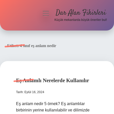
Dar Alan Fikirleri
menüyü
aç
Küçük mekanlarda büyük öneriler bul!
Anasayfa
Gizlilik Politikası
Etiket:
4 sınıf eş anlam nedir
Yasal Uyarı
Hakkımızda
Eş Anlamlı Nerelerde Kullanılır
Tarih: Eylül 16, 2024
Eş anlam nedir 5 örnek? Eş anlamlılar
birbirinin yerine kullanılabilir ve dilimizde