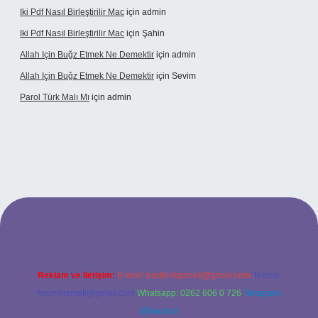
Iki Pdf Nasıl Birleştirilir Mac
için
admin
Iki Pdf Nasıl Birleştirilir Mac
için
Şahin
Allah Için Buğz Etmek Ne Demektir
için
admin
Allah Için Buğz Etmek Ne Demektir
için
Sevim
Parol Türk Malı Mı
için
admin
ş
Reklam ve İletişim:
E-mail:
backlinkpaneli@gmail.com
Teams:
forumhizmeti@gmail.com
Whatsapp: 0262 606 0 726
Telegram:
@karabul