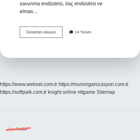
savunma endüstrisi, ilaç endüstrisi ve
elmas…
Parol
Devamını okuyun
14 Yorum
Türk
Malı
Mı
https://www.websel.com.tr
https://muniorganizasyon.com.tr
https://softpark.com.tr
knight online
nttgame
Sitemap
Sidebar
Son Yazılar