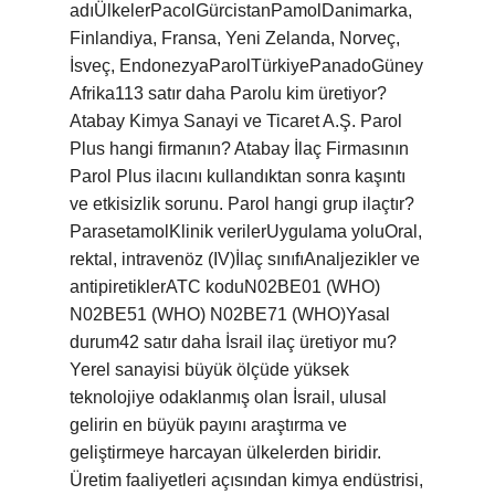
adıÜlkelerPacolGürcistanPamolDanimarka,
Finlandiya, Fransa, Yeni Zelanda, Norveç,
İsveç, EndonezyaParolTürkiyePanadoGüney
Afrika113 satır daha Parolu kim üretiyor?
Atabay Kimya Sanayi ve Ticaret A.Ş. Parol
Plus hangi firmanın? Atabay İlaç Firmasının
Parol Plus ilacını kullandıktan sonra kaşıntı
ve etkisizlik sorunu. Parol hangi grup ilaçtır?
ParasetamolKlinik verilerUygulama yoluOral,
rektal, intravenöz (IV)İlaç sınıfıAnaljezikler ve
antipiretiklerATC koduN02BE01 (WHO)
N02BE51 (WHO) N02BE71 (WHO)Yasal
durum42 satır daha İsrail ilaç üretiyor mu?
Yerel sanayisi büyük ölçüde yüksek
teknolojiye odaklanmış olan İsrail, ulusal
gelirin en büyük payını araştırma ve
geliştirmeye harcayan ülkelerden biridir.
Üretim faaliyetleri açısından kimya endüstrisi,