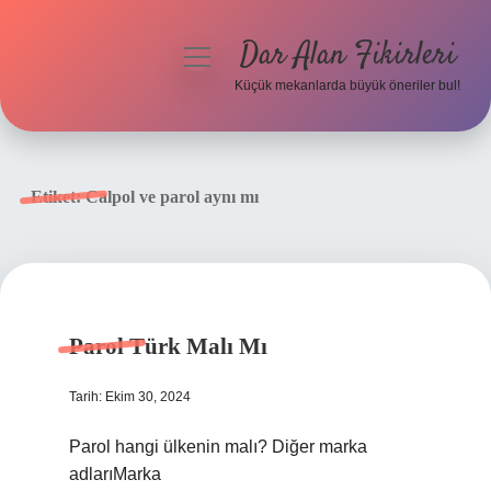
Dar Alan Fikirleri
menüyü
aç
Küçük mekanlarda büyük öneriler bul!
Anasayfa
Gizlilik Politikası
Etiket:
Calpol ve parol aynı mı
Yasal Uyarı
Hakkımızda
Parol Türk Malı Mı
Tarih: Ekim 30, 2024
Parol hangi ülkenin malı? Diğer marka
adlarıMarka