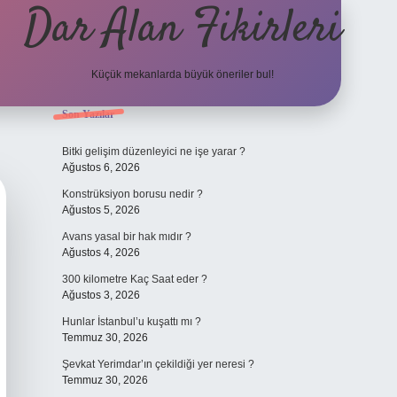
Dar Alan Fikirleri
Küçük mekanlarda büyük öneriler bul!
Sidebar
Son Yazılar
ilbet giriş
Bitki gelişim düzenleyici ne işe yarar ?
Ağustos 6, 2026
Konstrüksiyon borusu nedir ?
Ağustos 5, 2026
Avans yasal bir hak mıdır ?
Ağustos 4, 2026
300 kilometre Kaç Saat eder ?
Ağustos 3, 2026
Hunlar İstanbul’u kuşattı mı ?
Temmuz 30, 2026
Şevkat Yerimdar’ın çekildiği yer neresi ?
Temmuz 30, 2026