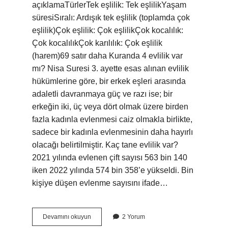
açıklamaTürlerTek eşlilik: Tek eşlilikYaşam
süresiSıralı: Ardışık tek eşlilik (toplamda çok
eşlilik)Çok eşlilik: Çok eşlilikÇok kocalılık:
Çok kocalılıkÇok karılılık: Çok eşlilik
(harem)69 satır daha Kuranda 4 evlilik var
mı? Nisa Suresi 3. ayette esas alınan evlilik
hükümlerine göre, bir erkek eşleri arasında
adaletli davranmaya güç ve razı ise; bir
erkeğin iki, üç veya dört olmak üzere birden
fazla kadınla evlenmesi caiz olmakla birlikte,
sadece bir kadınla evlenmesinin daha hayırlı
olacağı belirtilmiştir. Kaç tane evlilik var?
2021 yılında evlenen çift sayısı 563 bin 140
iken 2022 yılında 574 bin 358’e yükseldi. Bin
kişiye düşen evlenme sayısını ifade…
Kaç
Devamını okuyun
2 Yorum
Tür