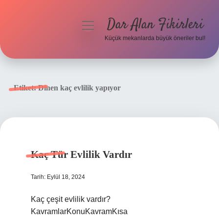
Dar Alan Fikirleri
menüyü
aç
Küçük mekanlarda büyük öneriler bul!
Anasayfa
Gizlilik Politikası
Etiket:
Dinen kaç evlilik yapıyor
Yasal Uyarı
Hakkımızda
Kaç Tür Evlilik Vardır
Tarih: Eylül 18, 2024
Kaç çeşit evlilik vardır?
KavramlarKonuKavramKısa