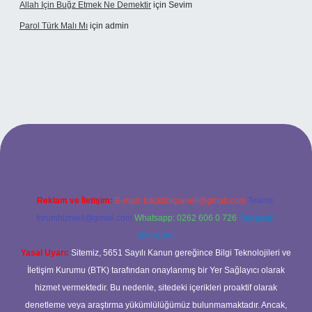
Allah Için Buğz Etmek Ne Demektir
için
Sevim
Parol Türk Malı Mı
için
admin
ş
Reklam ve İletişim:
E-mail:
backlinkpaneli@gmail.com
Teams:
forumhizmeti@gmail.com
Whatsapp: 0262 606 0 726
Telegram:
@karabul
Yasal Uyarı:
Sitemiz, 5651 Sayılı Kanun gereğince Bilgi Teknolojileri ve
İletişim Kurumu (BTK) tarafından onaylanmış bir Yer Sağlayıcı olarak
hizmet vermektedir. Bu nedenle, sitedeki içerikleri proaktif olarak
denetleme veya araştırma yükümlülüğümüz bulunmamaktadır. Ancak,