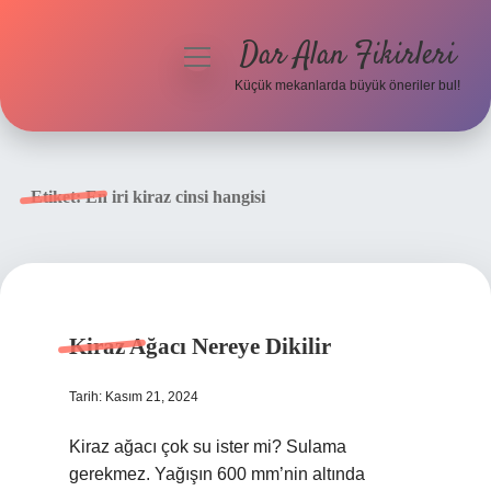
Dar Alan Fikirleri
menüyü
aç
Küçük mekanlarda büyük öneriler bul!
Anasayfa
Gizlilik Politikası
Etiket:
En iri kiraz cinsi hangisi
Yasal Uyarı
Hakkımızda
Kiraz Ağacı Nereye Dikilir
Tarih: Kasım 21, 2024
Kiraz ağacı çok su ister mi? Sulama
gerekmez. Yağışın 600 mm’nin altında