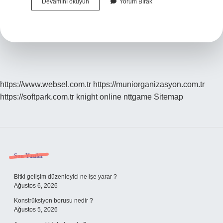
Kiraz
Devamını okuyun
Yorum Bırak
Ağacı
Nereye
Dikilir
https://www.websel.com.tr
https://muniorganizasyon.com.tr
https://softpark.com.tr
knight online
nttgame
Sitemap
Sidebar
Son Yazılar
Bitki gelişim düzenleyici ne işe yarar ?
Ağustos 6, 2026
Konstrüksiyon borusu nedir ?
Ağustos 5, 2026