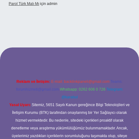
Parol Türk Malı Mı
için
admin
ş
Reklam ve İletişim:
E-mail:
backlinkpaneli@gmail.com
Teams:
forumhizmeti@gmail.com
Whatsapp: 0262 606 0 726
Telegram:
@karabul
Yasal Uyarı:
Sitemiz, 5651 Sayılı Kanun gereğince Bilgi Teknolojileri ve
İletişim Kurumu (BTK) tarafından onaylanmış bir Yer Sağlayıcı olarak
hizmet vermektedir. Bu nedenle, sitedeki içerikleri proaktif olarak
denetleme veya araştırma yükümlülüğümüz bulunmamaktadır. Ancak,
üyelerimiz yazdıkları içeriklerin sorumluluğunu taşımakta olup, siteye