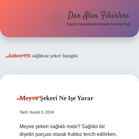
Dar Alan Fikirleri
menüyü
aç
Küçük mekanlarda büyük öneriler bul!
Anasayfa
Gizlilik Politikası
Etiket:
En sağlıksız şeker hangisi
Yasal Uyarı
Hakkımızda
Meyve Şekeri Ne Işe Yarar
Tarih: Kasım 5, 2024
Meyve şekeri sağlıklı mıdır? Sağlıklı bir
diyetin parçası olarak fruktoz tercih edilirken,