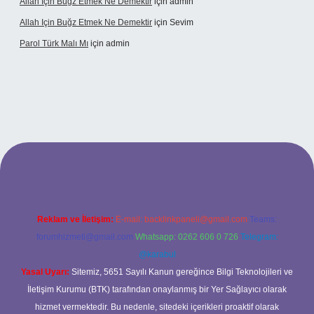
Allah Için Buğz Etmek Ne Demektir
için
admin
Allah Için Buğz Etmek Ne Demektir
için
Sevim
Parol Türk Malı Mı
için
admin
ş
Reklam ve İletişim:
E-mail:
backlinkpaneli@gmail.com
Teams:
forumhizmeti@gmail.com
Whatsapp: 0262 606 0 726
Telegram:
@karabul
Yasal Uyarı:
Sitemiz, 5651 Sayılı Kanun gereğince Bilgi Teknolojileri ve
İletişim Kurumu (BTK) tarafından onaylanmış bir Yer Sağlayıcı olarak
hizmet vermektedir. Bu nedenle, sitedeki içerikleri proaktif olarak