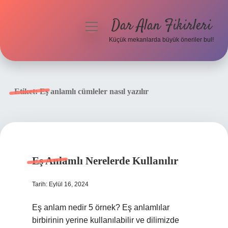
Dar Alan Fikirleri
menüyü
aç
Küçük mekanlarda büyük öneriler bul!
Anasayfa
Gizlilik Politikası
Etiket:
Eş anlamlı cümleler nasıl yazılır
Yasal Uyarı
Hakkımızda
Eş Anlamlı Nerelerde Kullanılır
Tarih: Eylül 16, 2024
Eş anlam nedir 5 örnek? Eş anlamlılar
birbirinin yerine kullanılabilir ve dilimizde