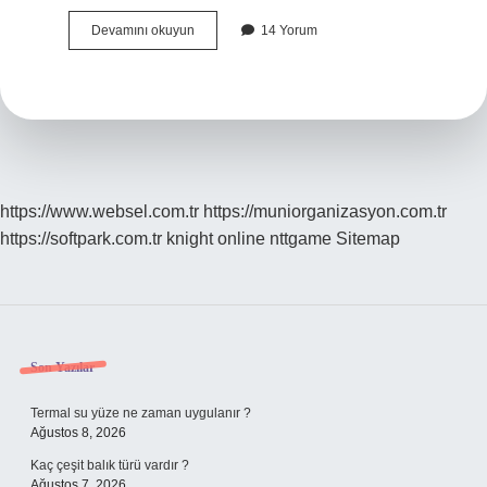
Eş
Devamını okuyun
14 Yorum
Anlamlı
Nerelerde
Kullanılır
https://www.websel.com.tr
https://muniorganizasyon.com.tr
https://softpark.com.tr
knight online
nttgame
Sitemap
Sidebar
Son Yazılar
Termal su yüze ne zaman uygulanır ?
Ağustos 8, 2026
Kaç çeşit balık türü vardır ?
Ağustos 7, 2026