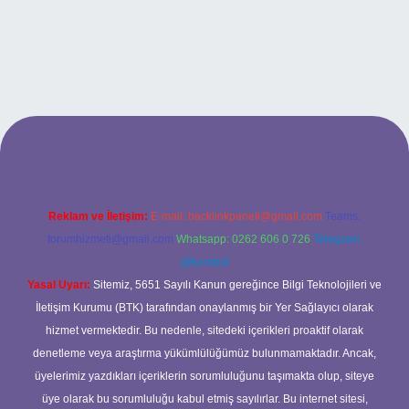
ş
Reklam ve İletişim:
E-mail:
backlinkpaneli@gmail.com
Teams:
forumhizmeti@gmail.com
Whatsapp: 0262 606 0 726
Telegram:
@karabul
Yasal Uyarı:
Sitemiz, 5651 Sayılı Kanun gereğince Bilgi Teknolojileri ve
İletişim Kurumu (BTK) tarafından onaylanmış bir Yer Sağlayıcı olarak
hizmet vermektedir. Bu nedenle, sitedeki içerikleri proaktif olarak
denetleme veya araştırma yükümlülüğümüz bulunmamaktadır. Ancak,
üyelerimiz yazdıkları içeriklerin sorumluluğunu taşımakta olup, siteye
üye olarak bu sorumluluğu kabul etmiş sayılırlar. Bu internet sitesi,