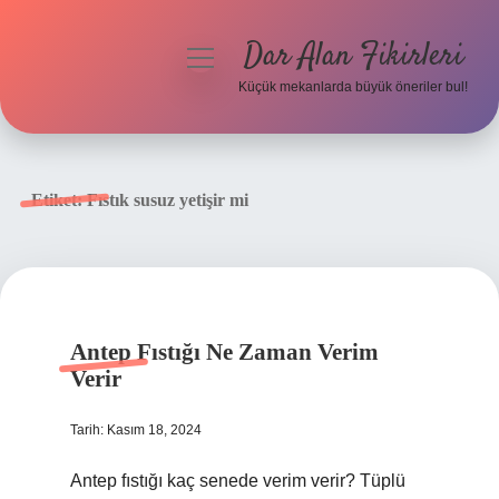
Dar Alan Fikirleri
menüyü
aç
Küçük mekanlarda büyük öneriler bul!
Anasayfa
Gizlilik Politikası
Etiket:
Fıstık susuz yetişir mi
Yasal Uyarı
Hakkımızda
Antep Fıstığı Ne Zaman Verim
Verir
Tarih: Kasım 18, 2024
Antep fıstığı kaç senede verim verir? Tüplü