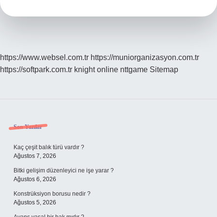
Zaman
Verim
Verir
https://www.websel.com.tr
https://muniorganizasyon.com.tr
https://softpark.com.tr
knight online
nttgame
Sitemap
Sidebar
Son Yazılar
Kaç çeşit balık türü vardır ?
Ağustos 7, 2026
Bitki gelişim düzenleyici ne işe yarar ?
Ağustos 6, 2026
Konstrüksiyon borusu nedir ?
Ağustos 5, 2026