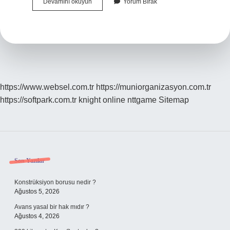
Gemi
Devamını okuyun
Yorum Bırak
Deplasman
Ağırlığı
Nedir
https://www.websel.com.tr
https://muniorganizasyon.com.tr
https://softpark.com.tr
knight online
nttgame
Sitemap
Sidebar
Son Yazılar
Konstrüksiyon borusu nedir ?
Ağustos 5, 2026
Avans yasal bir hak mıdır ?
Ağustos 4, 2026