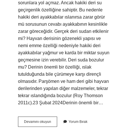
sorunlara yol açmaz. Ancak hakiki deri su
geçirgenlik özelliğine sahiptir. Bu nedenle
hakiki deri ayakkabılar ıslanırsa zarar görür
mü sorusunun cevabı ayakkabının kesinlikle
zarar göreceğidir. Gerçek deri sudan etkilenir
mi? Hayvan derisinin gözenekli yapısı ve
nemi emme özelliği nedeniyle hakiki deri
ayakkabılar yağmur ve karda bir miktar suyun
geçmesine izin verebilir. Deri suda bozulur
mu? Derinin önemli bir özelliği, ıslak
tutulduğunda bile çürümeye karşı dirençli
olmasıdır. Parşömen ve ham deri gibi hayvan
derilerinden yapılan diğer malzemeler, tekrar
tekrar ıslandığında bozulur (Roy Thomson
2011c).23 Şubat 2024Derinin önemli bir…
Hakiki
Devamını okuyun
Yorum Bırak
Deri