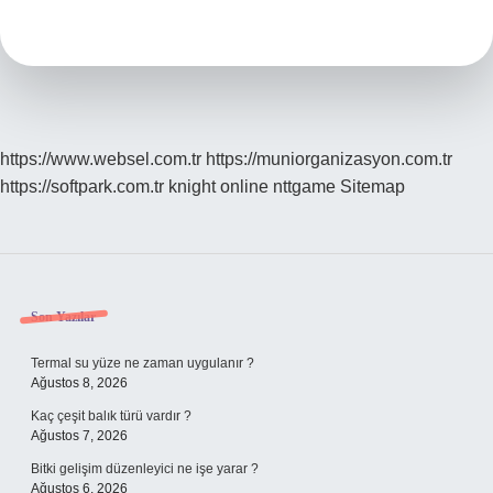
Islanırsa
Ne
Olur
https://www.websel.com.tr
https://muniorganizasyon.com.tr
https://softpark.com.tr
knight online
nttgame
Sitemap
Sidebar
Son Yazılar
Termal su yüze ne zaman uygulanır ?
Ağustos 8, 2026
Kaç çeşit balık türü vardır ?
Ağustos 7, 2026
Bitki gelişim düzenleyici ne işe yarar ?
Ağustos 6, 2026