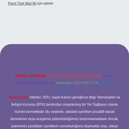
Parol Türk Malı Mı
için
admin
ş
Reklam ve İletişim:
E-mail:
backlinkpaneli@gmail.com
Teams:
forumhizmeti@gmail.com
Whatsapp: 0262 606 0 726
Telegram:
@karabul
Yasal Uyarı:
Sitemiz, 5651 Sayılı Kanun gereğince Bilgi Teknolojileri ve
İletişim Kurumu (BTK) tarafından onaylanmış bir Yer Sağlayıcı olarak
hizmet vermektedir. Bu nedenle, sitedeki içerikleri proaktif olarak
denetleme veya araştırma yükümlülüğümüz bulunmamaktadır. Ancak,
üyelerimiz yazdıkları içeriklerin sorumluluğunu taşımakta olup, siteye