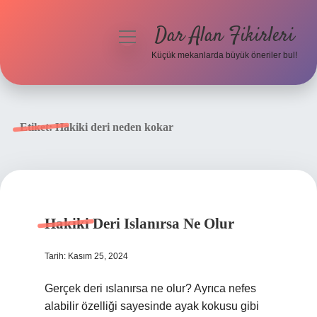
Dar Alan Fikirleri
menüyü
aç
Küçük mekanlarda büyük öneriler bul!
Anasayfa
Gizlilik Politikası
Etiket:
Hakiki deri neden kokar
Yasal Uyarı
Hakkımızda
Hakiki Deri Islanırsa Ne Olur
Tarih: Kasım 25, 2024
Gerçek deri ıslanırsa ne olur? Ayrıca nefes
alabilir özelliği sayesinde ayak kokusu gibi