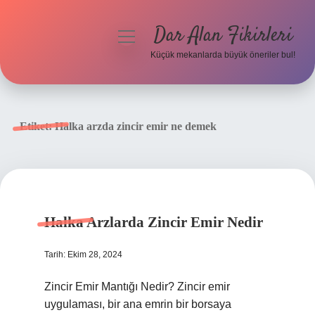
Dar Alan Fikirleri
menüyü
aç
Küçük mekanlarda büyük öneriler bul!
Anasayfa
Gizlilik Politikası
Etiket:
Halka arzda zincir emir ne demek
Yasal Uyarı
Hakkımızda
Halka Arzlarda Zincir Emir Nedir
Tarih: Ekim 28, 2024
Zincir Emir Mantığı Nedir? Zincir emir
uygulaması, bir ana emrin bir borsaya