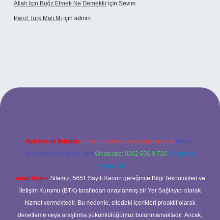
Allah Için Buğz Etmek Ne Demektir
için
Sevim
Parol Türk Malı Mı
için
admin
giriş
Reklam ve İletişim:
E-mail:
backlinkpaneli@gmail.com
Teams:
forumhizmeti@gmail.com
Whatsapp: 0262 606 0 726
Telegram:
@karabul
Yasal Uyarı:
Sitemiz, 5651 Sayılı Kanun gereğince Bilgi Teknolojileri ve
İletişim Kurumu (BTK) tarafından onaylanmış bir Yer Sağlayıcı olarak
hizmet vermektedir. Bu nedenle, sitedeki içerikleri proaktif olarak
denetleme veya araştırma yükümlülüğümüz bulunmamaktadır. Ancak,