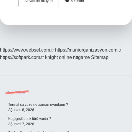
Halka
Devamını okuyun
6 Yorum
Arzlarda
Zincir
Emir
Nedir
https://www.websel.com.tr
https://muniorganizasyon.com.tr
https://softpark.com.tr
knight online
nttgame
Sitemap
Sidebar
Son Yazılar
Termal su yüze ne zaman uygulanır ?
Ağustos 8, 2026
Kaç çeşit balık türü vardır ?
Ağustos 7, 2026