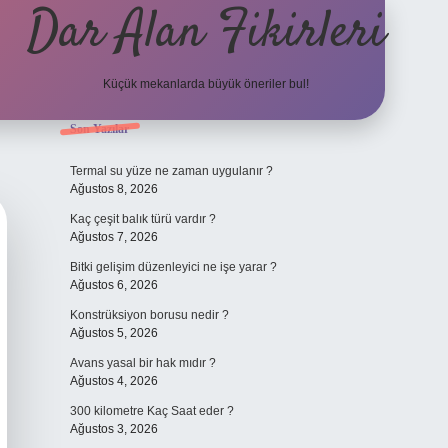
Dar Alan Fikirleri
Küçük mekanlarda büyük öneriler bul!
Sidebar
Son Yazılar
ilbet giriş
Termal su yüze ne zaman uygulanır ?
Ağustos 8, 2026
Kaç çeşit balık türü vardır ?
Ağustos 7, 2026
Bitki gelişim düzenleyici ne işe yarar ?
Ağustos 6, 2026
Konstrüksiyon borusu nedir ?
Ağustos 5, 2026
Avans yasal bir hak mıdır ?
Ağustos 4, 2026
300 kilometre Kaç Saat eder ?
Ağustos 3, 2026