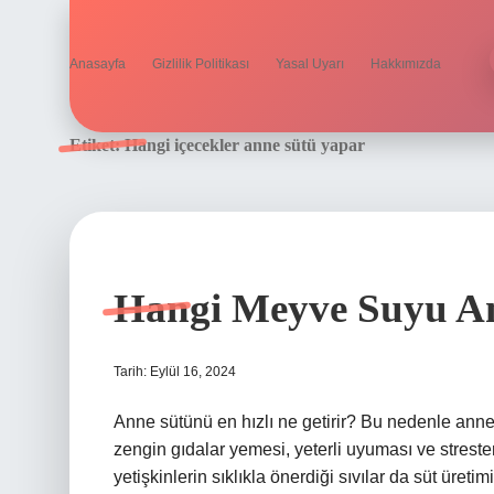
Anasayfa
Gizlilik Politikası
Yasal Uyarı
Hakkımızda
Etiket:
Hangi içecekler anne sütü yapar
Hangi Meyve Suyu A
Tarih: Eylül 16, 2024
Anne sütünü en hızlı ne getirir? Bu nedenle annen
zengin gıdalar yemesi, yeterli uyuması ve strest
yetişkinlerin sıklıkla önerdiği sıvılar da süt üreti