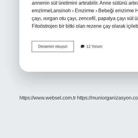
annenin süt üretimini artırabilir. Anne sütünü ar
emzirmeLansinoh › Emzirme › Bebeği emzirme Han
çayı, ısırgan otu çayı, zencefil, papatya çayı süt ür
Fitoöstrojen bir bitki olan rezene çay olarak içile
Hangi
Devamını okuyun
12 Yorum
Meyve
Suyu
Anne
Sütü
Yapar
https://www.websel.com.tr
https://muniorganizasyon.co