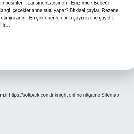
tıran besinler – LansinohLansinoh › Emzirme › Bebeği
gi içecekler anne sütü yapar? Bitkisel çaylar: Rezene
etimini artırır. En çok önerilen bitki çayı rezene çayıdır.
bilir…
m.tr
https://softpark.com.tr
knight online
nttgame
Sitemap