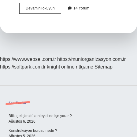
Kredi
Devamını okuyun
14 Yorum
Hayat
Sigortası
Vergiden
Düşer
Mi
https://www.websel.com.tr
https://muniorganizasyon.com.tr
https://softpark.com.tr
knight online
nttgame
Sitemap
Sidebar
Son Yazılar
Bitki gelişim düzenleyici ne işe yarar ?
Ağustos 6, 2026
Konstrüksiyon borusu nedir ?
Ağustos 5, 2026