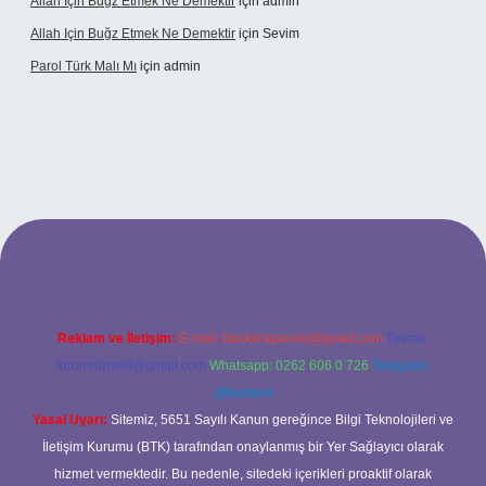
Allah Için Buğz Etmek Ne Demektir
için
admin
Allah Için Buğz Etmek Ne Demektir
için
Sevim
Parol Türk Malı Mı
için
admin
iş
Reklam ve İletişim:
E-mail:
backlinkpaneli@gmail.com
Teams:
forumhizmeti@gmail.com
Whatsapp: 0262 606 0 726
Telegram:
@karabul
Yasal Uyarı:
Sitemiz, 5651 Sayılı Kanun gereğince Bilgi Teknolojileri ve
İletişim Kurumu (BTK) tarafından onaylanmış bir Yer Sağlayıcı olarak
hizmet vermektedir. Bu nedenle, sitedeki içerikleri proaktif olarak