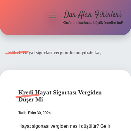
Dar Alan Fikirleri
menüyü
aç
Küçük mekanlarda büyük öneriler bul!
Anasayfa
Gizlilik Politikası
Etiket:
Hayat sigortası vergi indirimi yüzde kaç
Yasal Uyarı
Hakkımızda
Kredi Hayat Sigortası Vergiden
Düşer Mi
Tarih: Ekim 30, 2024
Hayat sigortası vergiden nasıl düşülür? Gelir