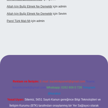
Allah Için Buğz Etmek Ne Demektir
için
admin
Allah Için Buğz Etmek Ne Demektir
için
Sevim
Parol Türk Malı Mı
için
admin
ilbet giriş
Reklam ve İletişim:
E-mail:
backlinkpaneli@gmail.com
Teams:
forumhizmeti@gmail.com
Whatsapp: 0262 606 0 726
Telegram:
@karabul
Yasal Uyarı:
Sitemiz, 5651 Sayılı Kanun gereğince Bilgi Teknolojileri ve
İletişim Kurumu (BTK) tarafından onaylanmış bir Yer Sağlayıcı olarak