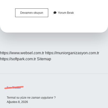
Karakafes
Devamını okuyun
Yorum Bırak
Kökü
Nedir
https://www.websel.com.tr
https://muniorganizasyon.com.tr
https://softpark.com.tr
Sitemap
Sidebar
Son Yazılar
Termal su yüze ne zaman uygulanır ?
Ağustos 8, 2026