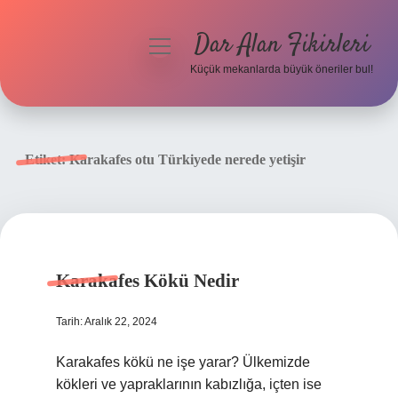
Dar Alan Fikirleri
menüyü
aç
Küçük mekanlarda büyük öneriler bul!
Anasayfa
Gizlilik Politikası
Etiket:
Karakafes otu Türkiyede nerede yetişir
Yasal Uyarı
Hakkımızda
Karakafes Kökü Nedir
Tarih: Aralık 22, 2024
Karakafes kökü ne işe yarar? Ülkemizde
kökleri ve yapraklarının kabızlığa, içten ise