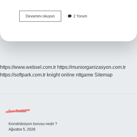
Çoğulculuk
Devamını okuyun
2 Yorum
Ve
Katılım
Nedir
https://www.websel.com.tr
https://muniorganizasyon.com.tr
https://softpark.com.tr
knight online
nttgame
Sitemap
Sidebar
Son Yazılar
Konstrüksiyon borusu nedir ?
Ağustos 5, 2026