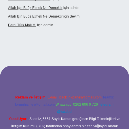
Allah Için Buğz Etmek Ne Demektir
için
admin
Allah Için Buğz Etmek Ne Demektir
için
Sevim
Parol Türk Malı Mı
için
admin
ilbet giriş
Reklam ve İletişim:
E-mail:
backlinkpaneli@gmail.com
Teams:
forumhizmeti@gmail.com
Whatsapp: 0262 606 0 726
Telegram:
@karabul
Yasal Uyarı:
Sitemiz, 5651 Sayılı Kanun gereğince Bilgi Teknolojileri ve
İletişim Kurumu (BTK) tarafından onaylanmış bir Yer Sağlayıcı olarak