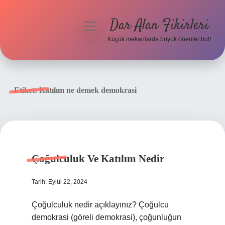
Dar Alan Fikirleri
menüyü
aç
Küçük mekanlarda büyük öneriler bul!
Anasayfa
Gizlilik Politikası
Etiket:
Katılım ne demek demokrasi
Yasal Uyarı
Hakkımızda
Çoğulculuk Ve Katılım Nedir
Tarih: Eylül 22, 2024
Çoğulculuk nedir açıklayınız? Çoğulcu
demokrasi (göreli demokrasi), çoğunluğun