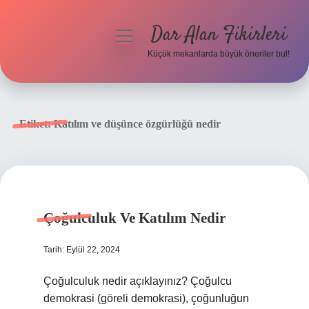
Dar Alan Fikirleri
menüyü
aç
Küçük mekanlarda büyük öneriler bul!
Anasayfa
Gizlilik Politikası
Etiket:
Katılım ve düşünce özgürlüğü nedir
Yasal Uyarı
Hakkımızda
Çoğulculuk Ve Katılım Nedir
Tarih: Eylül 22, 2024
Çoğulculuk nedir açıklayınız? Çoğulcu
demokrasi (göreli demokrasi), çoğunluğun