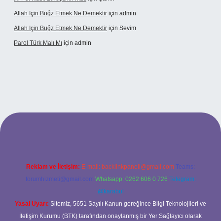
Allah Için Buğz Etmek Ne Demektir
için
admin
Allah Için Buğz Etmek Ne Demektir
için
Sevim
Parol Türk Malı Mı
için
admin
ş
Reklam ve İletişim:
E-mail:
backlinkpaneli@gmail.com
Teams:
forumhizmeti@gmail.com
Whatsapp: 0262 606 0 726
Telegram:
@karabul
Yasal Uyarı:
Sitemiz, 5651 Sayılı Kanun gereğince Bilgi Teknolojileri ve
İletişim Kurumu (BTK) tarafından onaylanmış bir Yer Sağlayıcı olarak