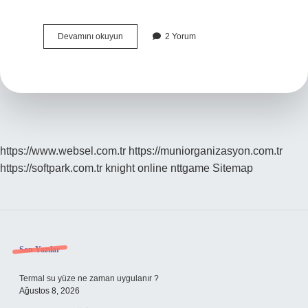
Çoğulculuk
Devamını okuyun
2 Yorum
Ve
Katılım
Nedir
https://www.websel.com.tr
https://muniorganizasyon.com.tr
https://softpark.com.tr
knight online
nttgame
Sitemap
Sidebar
Son Yazılar
Termal su yüze ne zaman uygulanır ?
Ağustos 8, 2026