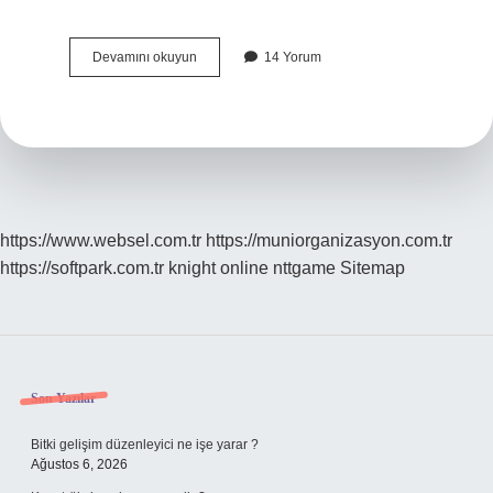
Insanların
Devamını okuyun
14 Yorum
En
Çok
Korktuğu
Şey
Nedir
https://www.websel.com.tr
https://muniorganizasyon.com.tr
https://softpark.com.tr
knight online
nttgame
Sitemap
Sidebar
Son Yazılar
Bitki gelişim düzenleyici ne işe yarar ?
Ağustos 6, 2026