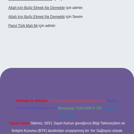
Allah Için Buğz Etmek Ne Demektir
için
admin
Allah Için Buğz Etmek Ne Demektir
için
Sevim
Parol Türk Malı Mı
için
admin
iş
Reklam ve İletişim:
E-mail:
backlinkpaneli@gmail.com
Teams:
forumhizmeti@gmail.com
Whatsapp: 0262 606 0 726
Telegram:
@karabul
Yasal Uyarı:
Sitemiz, 5651 Sayılı Kanun gereğince Bilgi Teknolojileri ve
İletişim Kurumu (BTK) tarafından onaylanmış bir Yer Sağlayıcı olarak