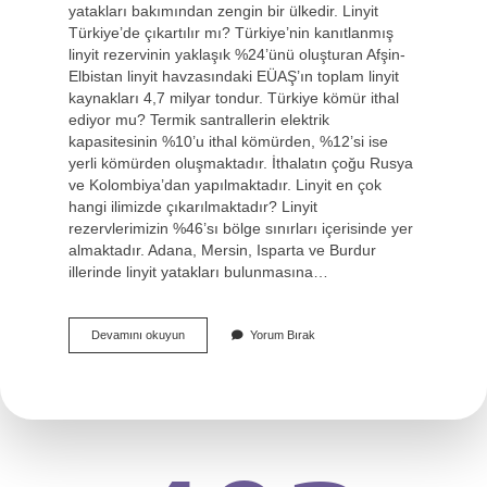
yatakları bakımından zengin bir ülkedir. Linyit
Türkiye’de çıkartılır mı? Türkiye’nin kanıtlanmış
linyit rezervinin yaklaşık %24’ünü oluşturan Afşin-
Elbistan linyit havzasındaki EÜAŞ’ın toplam linyit
kaynakları 4,7 milyar tondur. Türkiye kömür ithal
ediyor mu? Termik santrallerin elektrik
kapasitesinin %10’u ithal kömürden, %12’si ise
yerli kömürden oluşmaktadır. İthalatın çoğu Rusya
ve Kolombiya’dan yapılmaktadır. Linyit en çok
hangi ilimizde çıkarılmaktadır? Linyit
rezervlerimizin %46’sı bölge sınırları içerisinde yer
almaktadır. Adana, Mersin, Isparta ve Burdur
illerinde linyit yatakları bulunmasına…
Türkiye
Devamını okuyun
Yorum Bırak
Linyit
Ithal
Ediyor
Mu