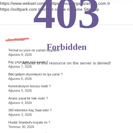
403
https://www.websel.com.tr
https://muniorganizasyon.com.tr
https://softpark.com.tr
knight online
nttgame
Sitemap
Sidebar
Son Yazılar
Forbidden
Termal su yüze ne zaman uygulanır ?
Ağustos 8, 2026
Kaç çeşit balık türü vardır ?
Access to this resource on the server is denied!
Ağustos 7, 2026
Bitki gelişim düzenleyici ne işe yarar ?
Ağustos 6, 2026
Konstrüksiyon borusu nedir ?
Ağustos 5, 2026
Avans yasal bir hak mıdır ?
Ağustos 4, 2026
300 kilometre Kaç Saat eder ?
Ağustos 3, 2026
Hunlar İstanbul’u kuşattı mı ?
Temmuz 30, 2026