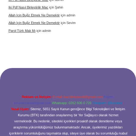
Iki Pdf Nasıl Birleştirilir Mac
için
Şahin
Allah Için Buğz Etmek Ne Demektir
için
admin
Allah Için Buğz Etmek Ne Demektir
için
Sevim
Parol Türk Malı Mı
için
admin
Reklam ve İletişim:
E-mail:
backlinkpaneli@gmail.com
Teams:
forumhizmeti@gmail.com
Whatsapp: 0262 606 0 726
Telegram: @karabul
Yasal Uyarı:
Sitemiz, 5651 Sayılı Kanun gereğince Bilgi Teknolojileri ve İletişim
Kurumu (BTK) tarafından onaylanmış bir Yer Sağlayıcı olarak hizmet
vermektedir. Bu nedenle, sitedeki içerikleri proaktif olarak denetleme veya
araştırma yükümlülüğümüz bulunmamaktadır. Ancak, üyelerimiz yazdıkları
içeriklerin sorumluluğunu taşımakta olup, siteye üye olarak bu sorumluluğu kabul