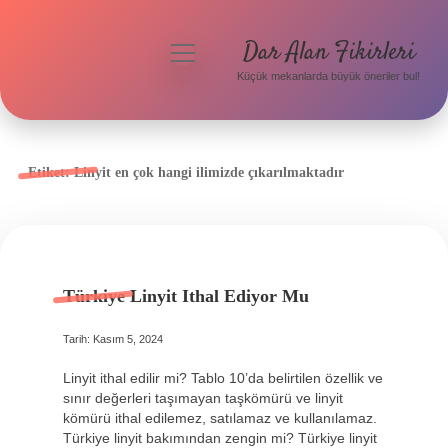
Dar Alan Fikirleri
menüyü
aç
Küçük mekanlarda büyük öneriler bul!
Anasayfa
Gizlilik Politikası
Etiket:
Linyit en çok hangi ilimizde çıkarılmaktadır
Yasal Uyarı
Hakkımızda
Türkiye Linyit Ithal Ediyor Mu
Tarih: Kasım 5, 2024
Linyit ithal edilir mi? Tablo 10’da belirtilen özellik ve
sınır değerleri taşımayan taşkömürü ve linyit
kömürü ithal edilemez, satılamaz ve kullanılamaz.
Türkiye linyit bakımından zengin mi? Türkiye linyit