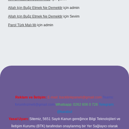
Allah Için Buğz Etmek Ne Demektir
için
admin
Allah Için Buğz Etmek Ne Demektir
için
Sevim
Parol Türk Malı Mı
için
admin
ş
Reklam ve İletişim:
E-mail:
backlinkpaneli@gmail.com
Teams:
forumhizmeti@gmail.com
Whatsapp: 0262 606 0 726
Telegram:
@karabul
Yasal Uyarı:
Sitemiz, 5651 Sayılı Kanun gereğince Bilgi Teknolojileri ve
İletişim Kurumu (BTK) tarafından onaylanmış bir Yer Sağlayıcı olarak