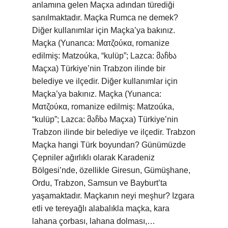
anlamına gelen Maçxa adından türediği
sanılmaktadır. Maçka Rumca ne demek?
Diğer kullanımlar için Maçka’ya bakınız.
Maçka (Yunanca: Ματζούκα, romanize
edilmiş: Matzoúka, “kulüp”; Lazca: მაჩხა
Maçxa) Türkiye’nin Trabzon ilinde bir
belediye ve ilçedir. Diğer kullanımlar için
Maçka’ya bakınız. Maçka (Yunanca:
Ματζούκα, romanize edilmiş: Matzoúka,
“kulüp”; Lazca: მაჩხა Maçxa) Türkiye’nin
Trabzon ilinde bir belediye ve ilçedir. Trabzon
Maçka hangi Türk boyundan? Günümüzde
Çepniler ağırlıklı olarak Karadeniz
Bölgesi’nde, özellikle Giresun, Gümüşhane,
Ordu, Trabzon, Samsun ve Bayburt’ta
yaşamaktadır. Maçkanın neyi meşhur? Izgara
etli ve tereyağlı alabalıkla maçka, kara
lahana çorbası, lahana dolması,…