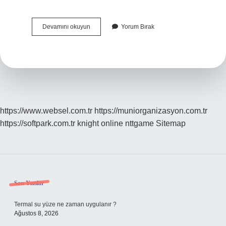
Maçka
Devamını okuyun
Yorum Bırak
Adı
Nereden
Gelir
https://www.websel.com.tr
https://muniorganizasyon.com.tr
https://softpark.com.tr
knight online
nttgame
Sitemap
Sidebar
Son Yazılar
Termal su yüze ne zaman uygulanır ?
Ağustos 8, 2026