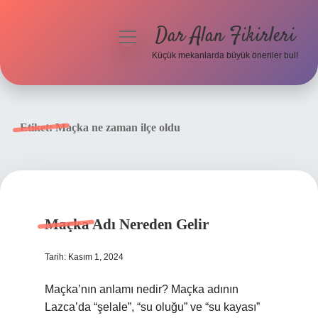
Dar Alan Fikirleri
menüyü
aç
Küçük mekanlarda büyük öneriler bul!
Anasayfa
Gizlilik Politikası
Etiket:
Maçka ne zaman ilçe oldu
Yasal Uyarı
Hakkımızda
Maçka Adı Nereden Gelir
Tarih: Kasım 1, 2024
Maçka’nın anlamı nedir? Maçka adının
Lazca’da “şelale”, “su oluğu” ve “su kayası”