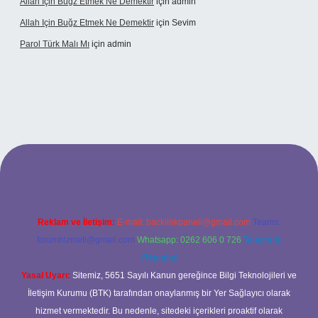
Allah Için Buğz Etmek Ne Demektir
için
admin
Allah Için Buğz Etmek Ne Demektir
için
Sevim
Parol Türk Malı Mı
için
admin
ş
Reklam ve İletişim:
E-mail:
backlinkpaneli@gmail.com
Teams:
forumhizmeti@gmail.com
Whatsapp: 0262 606 0 726
Telegram:
@karabul
Yasal Uyarı:
Sitemiz, 5651 Sayılı Kanun gereğince Bilgi Teknolojileri ve
İletişim Kurumu (BTK) tarafından onaylanmış bir Yer Sağlayıcı olarak
hizmet vermektedir. Bu nedenle, sitedeki içerikleri proaktif olarak