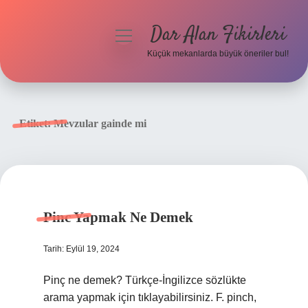
Dar Alan Fikirleri
menüyü
aç
Küçük mekanlarda büyük öneriler bul!
Anasayfa
Gizlilik Politikası
Etiket:
Mevzular gainde mi
Yasal Uyarı
Hakkımızda
Pinc Yapmak Ne Demek
Tarih: Eylül 19, 2024
Pinç ne demek? Türkçe-İngilizce sözlükte
arama yapmak için tıklayabilirsiniz. F. pinch,