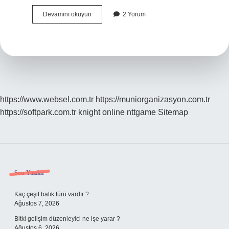
Pinc
Devamını okuyun
2 Yorum
Yapmak
Ne
Demek
https://www.websel.com.tr
https://muniorganizasyon.com.tr
https://softpark.com.tr
knight online
nttgame
Sitemap
Sidebar
Son Yazılar
Kaç çeşit balık türü vardır ?
Ağustos 7, 2026
Bitki gelişim düzenleyici ne işe yarar ?
Ağustos 6, 2026