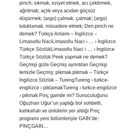
pinch; sıkmak, eziyet etmek, acı çektirmek,
ağrıtmak; açlık veya acıdan güçsüz
düşürmek; (argo) çalmak, çalmak; (argo)
tutuklamak, müsadere etmek; Den.pinch ne
demek? Türkçe Anlamı – İngilizce –
Limasollu NaciLimasollu Naci › … › İngilizce
Türkçe SözlükLimasollu Naci › … › İngilizce
Türkçe Sözlük Peek yapmak ne demek?
Geçmişi gizle Geçmiş ayrıntıları Geçmişi
temizle Geçmiş: pikmak.pikmak – Türkçe
İngilizce Sözlük – TurengTureng › turkce-
engilizce › piklamakTureng › turkce-engilizce
› pikmak Pinç gainde mi? Sunuculuğunu
Oğuzhan Uğur’un yaptığı bol sohbetli,
kahkahalı ve ünlülerin yer aldığı Pınç
programı yeni bölümleriyle GAİN’de:
P!NÇGAİN…