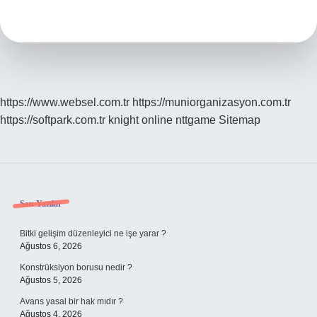
Anlama
Gelir
https://www.websel.com.tr
https://muniorganizasyon.com.tr
https://softpark.com.tr
knight online
nttgame
Sitemap
Sidebar
Son Yazılar
Bitki gelişim düzenleyici ne işe yarar ?
Ağustos 6, 2026
Konstrüksiyon borusu nedir ?
Ağustos 5, 2026
Avans yasal bir hak mıdır ?
Ağustos 4, 2026