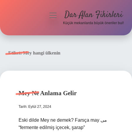
Dar Alan Fikirleri
menüyü
aç
Küçük mekanlarda büyük öneriler bul!
Anasayfa
Gizlilik Politikası
Etiket:
Mey hangi ülkenin
Yasal Uyarı
Hakkımızda
Mey Ne Anlama Gelir
Tarih: Eylül 27, 2024
Eski dilde Mey ne demek? Farsça may می
“fermente edilmiş içecek, şarap”