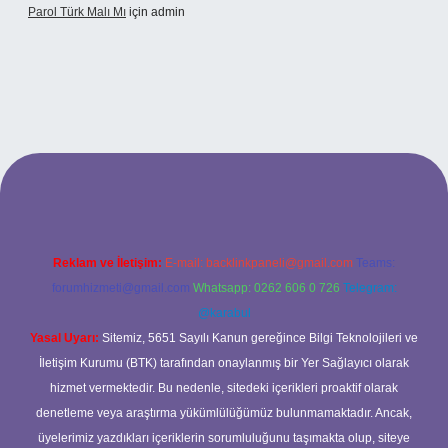
Parol Türk Malı Mı
için
admin
ş
Reklam ve İletişim:
E-mail:
backlinkpaneli@gmail.com
Teams:
forumhizmeti@gmail.com
Whatsapp: 0262 606 0 726
Telegram:
@karabul
Yasal Uyarı:
Sitemiz, 5651 Sayılı Kanun gereğince Bilgi Teknolojileri ve
İletişim Kurumu (BTK) tarafından onaylanmış bir Yer Sağlayıcı olarak
hizmet vermektedir. Bu nedenle, sitedeki içerikleri proaktif olarak
denetleme veya araştırma yükümlülüğümüz bulunmamaktadır. Ancak,
üyelerimiz yazdıkları içeriklerin sorumluluğunu taşımakta olup, siteye