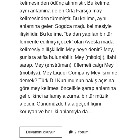
kelimesinden ödünç alınmıştır. Bu kelime,
aynı anlamına gelen Orta Farsça may
kelimesinden türemiştir. Bu kelime, aynı
anlamına gelen Sogdca maḏu kelimesiyle
ilişkilidir. Bu kelime, “baldan yapılan bir tür
fermente edilmiş içecek” olan Avesta maḏa
kelimesiyle ilişkilidir. Mey neye denir? Mey,
şunlara atıfta bulunabilir: Mey (mitoloji), ilahi
şarap. Mey (enstrüman), üflemeli çalgı Mey
(mobilya), Mey Liquor Company Mey ismi ne
demek? Türk Dil Kurumu’nun bakış açısına
göre mey kelimesi öncelikle şarap anlamına
gelir. İkinci anlamıyla zurna, bir tür müzik
aletidir. Günümüzde hala geçerliliğini
koruyan ve her iki anlamıyla da…
Mey
Devamını okuyun
2 Yorum
Ne