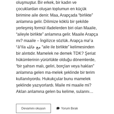
oluşmuştur. Bir erkek, bir kadın ve
çocuklardan oluşan toplumun en küçük
birimine aile denir. Maa, Arapçada “birlikte”
anlamına gelir. Dilimize köklü bir şekilde
yerleşmiş formül ifadelerden biri olan Maaile,
“aileyle birlikte” anlamına gelir. Maaile Arapça
mı? maaile – İngilizce sözlük. Arapça maˁa
ˁāˀila مع عائلة “aile ile birlikte” kelimesinden
bir alıntıdır. Mamelek ne demek TDK? Şeriat
hükümlerinin yürürlükte olduğu dönemlerde,
“bir şahsın malı, geliri, borçları veya hakları”
anlamına gelen ma-melek şeklinde bir terim
kullanılıyordu. Hukukçular bunu mamelek
şeklinde yazıyorlardı. Maile mi maaile mi?
Aklan anlamına gelen bu kelime, sularını…
Maaile
Devamını okuyun
Yorum Bırak
Ne