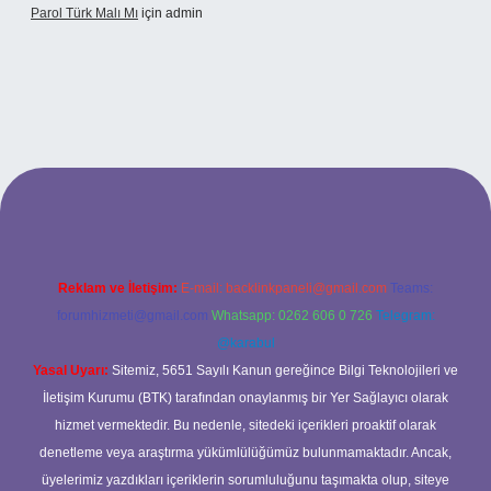
Parol Türk Malı Mı
için
admin
giriş
Reklam ve İletişim:
E-mail:
backlinkpaneli@gmail.com
Teams:
forumhizmeti@gmail.com
Whatsapp: 0262 606 0 726
Telegram:
@karabul
Yasal Uyarı:
Sitemiz, 5651 Sayılı Kanun gereğince Bilgi Teknolojileri ve
İletişim Kurumu (BTK) tarafından onaylanmış bir Yer Sağlayıcı olarak
hizmet vermektedir. Bu nedenle, sitedeki içerikleri proaktif olarak
denetleme veya araştırma yükümlülüğümüz bulunmamaktadır. Ancak,
üyelerimiz yazdıkları içeriklerin sorumluluğunu taşımakta olup, siteye