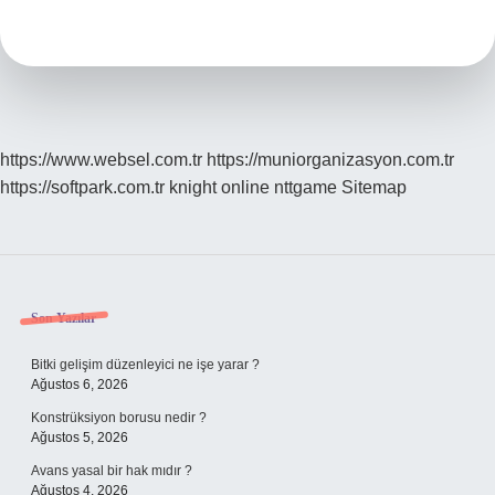
Demek
Ekşi
https://www.websel.com.tr
https://muniorganizasyon.com.tr
https://softpark.com.tr
knight online
nttgame
Sitemap
Sidebar
Son Yazılar
Bitki gelişim düzenleyici ne işe yarar ?
Ağustos 6, 2026
Konstrüksiyon borusu nedir ?
Ağustos 5, 2026
Avans yasal bir hak mıdır ?
Ağustos 4, 2026