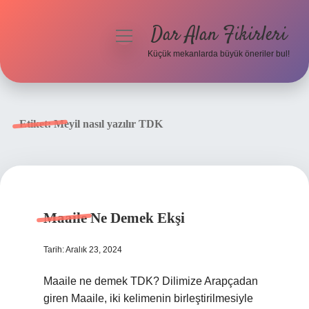
Dar Alan Fikirleri
menüyü
aç
Küçük mekanlarda büyük öneriler bul!
Anasayfa
Gizlilik Politikası
Etiket:
Meyil nasıl yazılır TDK
Yasal Uyarı
Hakkımızda
Maaile Ne Demek Ekşi
Tarih: Aralık 23, 2024
Maaile ne demek TDK? Dilimize Arapçadan
giren Maaile, iki kelimenin birleştirilmesiyle