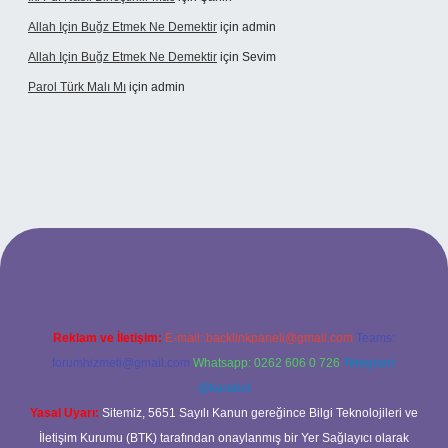
Allah Için Buğz Etmek Ne Demektir
için
admin
Allah Için Buğz Etmek Ne Demektir
için
Sevim
Parol Türk Malı Mı
için
admin
riş
Reklam ve İletişim:
E-mail:
backlinkpaneli@gmail.com
Teams:
forumhizmeti@gmail.com
Whatsapp: 0262 606 0 726
Telegram:
@karabul
Yasal Uyarı:
Sitemiz, 5651 Sayılı Kanun gereğince Bilgi Teknolojileri ve
İletişim Kurumu (BTK) tarafından onaylanmış bir Yer Sağlayıcı olarak