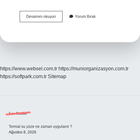
Mika
Devamını okuyun
Yorum Bırak
Oksini
Geçirir
Mi
https://www.websel.com.tr
https://muniorganizasyon.com.tr
https://softpark.com.tr
Sitemap
Sidebar
Son Yazılar
Termal su yüze ne zaman uygulanır ?
Ağustos 8, 2026