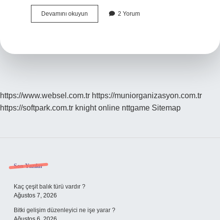
Pinc
Devamını okuyun
2 Yorum
Yapmak
Ne
Demek
https://www.websel.com.tr
https://muniorganizasyon.com.tr
https://softpark.com.tr
knight online
nttgame
Sitemap
Sidebar
Son Yazılar
Kaç çeşit balık türü vardır ?
Ağustos 7, 2026
Bitki gelişim düzenleyici ne işe yarar ?
Ağustos 6, 2026