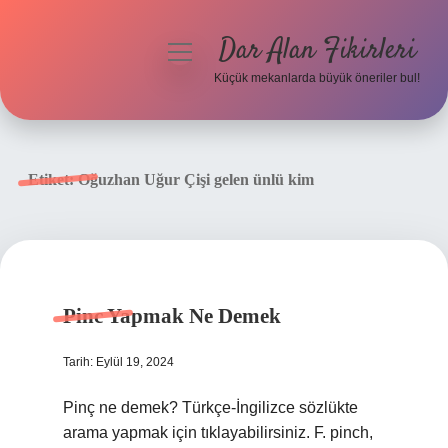
Dar Alan Fikirleri
menüyü
aç
Küçük mekanlarda büyük öneriler bul!
Anasayfa
Gizlilik Politikası
Etiket:
Oğuzhan Uğur Çişi gelen ünlü kim
Yasal Uyarı
Hakkımızda
Pinc Yapmak Ne Demek
Tarih: Eylül 19, 2024
Pinç ne demek? Türkçe-İngilizce sözlükte
arama yapmak için tıklayabilirsiniz. F. pinch,