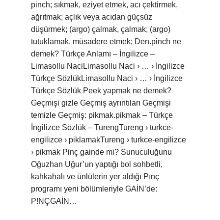
pinch; sıkmak, eziyet etmek, acı çektirmek,
ağrıtmak; açlık veya acıdan güçsüz
düşürmek; (argo) çalmak, çalmak; (argo)
tutuklamak, müsadere etmek; Den.pinch ne
demek? Türkçe Anlamı – İngilizce –
Limasollu NaciLimasollu Naci › … › İngilizce
Türkçe SözlükLimasollu Naci › … › İngilizce
Türkçe Sözlük Peek yapmak ne demek?
Geçmişi gizle Geçmiş ayrıntıları Geçmişi
temizle Geçmiş: pikmak.pikmak – Türkçe
İngilizce Sözlük – TurengTureng › turkce-
engilizce › piklamakTureng › turkce-engilizce
› pikmak Pinç gainde mi? Sunuculuğunu
Oğuzhan Uğur’un yaptığı bol sohbetli,
kahkahalı ve ünlülerin yer aldığı Pınç
programı yeni bölümleriyle GAİN’de:
P!NÇGAİN…