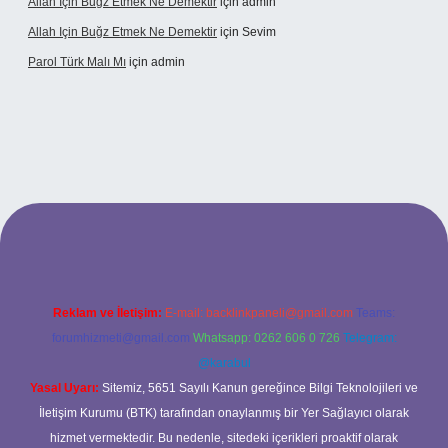
Allah Için Buğz Etmek Ne Demektir
için
admin
Allah Için Buğz Etmek Ne Demektir
için
Sevim
Parol Türk Malı Mı
için
admin
iş
Reklam ve İletişim:
E-mail:
backlinkpaneli@gmail.com
Teams:
forumhizmeti@gmail.com
Whatsapp: 0262 606 0 726
Telegram:
@karabul
Yasal Uyarı:
Sitemiz, 5651 Sayılı Kanun gereğince Bilgi Teknolojileri ve
İletişim Kurumu (BTK) tarafından onaylanmış bir Yer Sağlayıcı olarak
hizmet vermektedir. Bu nedenle, sitedeki içerikleri proaktif olarak