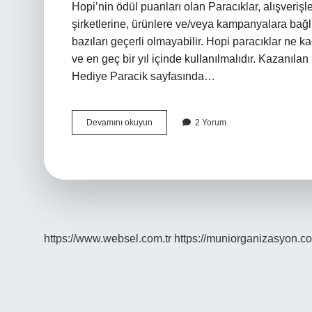
Hopi’nin ödül puanları olan Paracıklar, alışverişle
şirketlerine, ürünlere ve/veya kampanyalara bağlı o
bazıları geçerli olmayabilir. Hopi paracıklar ne ka
ve en geç bir yıl içinde kullanılmalıdır. Kazanıl
Hediye Paracik sayfasında…
50
Devamını okuyun
2 Yorum
Hopi
Paracık
Kaç
Tl
https://www.websel.com.tr
https://muniorganizasyon.co