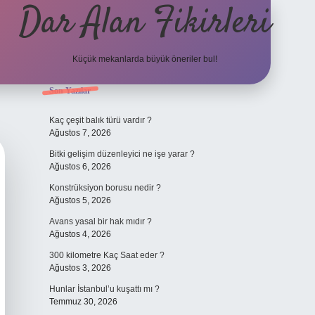
Dar Alan Fikirleri
Küçük mekanlarda büyük öneriler bul!
Sidebar
Son Yazılar
ilbet giri
Kaç çeşit balık türü vardır ?
Ağustos 7, 2026
Bitki gelişim düzenleyici ne işe yarar ?
Ağustos 6, 2026
Konstrüksiyon borusu nedir ?
Ağustos 5, 2026
Avans yasal bir hak mıdır ?
Ağustos 4, 2026
300 kilometre Kaç Saat eder ?
Ağustos 3, 2026
Hunlar İstanbul’u kuşattı mı ?
Temmuz 30, 2026