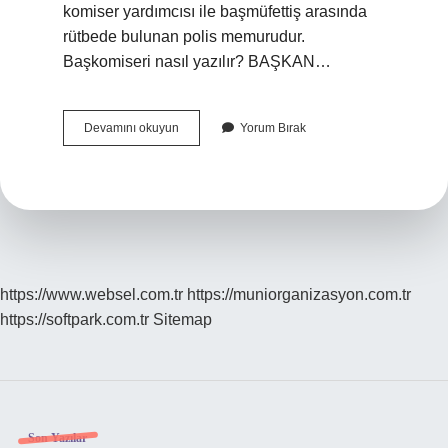
komiser yardımcısı ile başmüfettiş arasında
rütbede bulunan polis memurudur.
Başkomiseri nasıl yazılır? BAŞKAN…
Baş
Devamını okuyun
Yorum Bırak
Komiser
Nasıl
Yazılır
https://www.websel.com.tr
https://muniorganizasyon.com.tr
https://softpark.com.tr
Sitemap
Son Yazılar