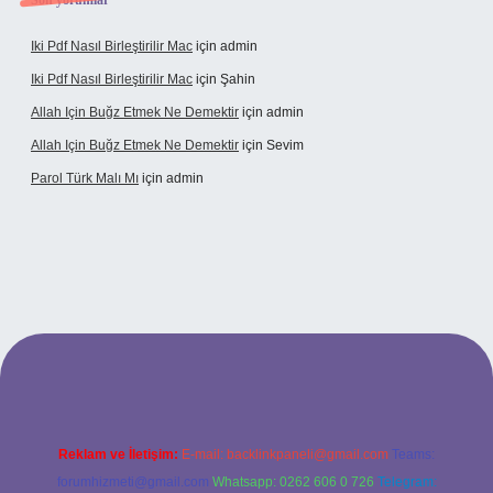
Son yorumlar
Iki Pdf Nasıl Birleştirilir Mac
için
admin
Iki Pdf Nasıl Birleştirilir Mac
için
Şahin
Allah Için Buğz Etmek Ne Demektir
için
admin
Allah Için Buğz Etmek Ne Demektir
için
Sevim
Parol Türk Malı Mı
için
admin
ş
Reklam ve İletişim:
E-mail:
backlinkpaneli@gmail.com
Teams:
forumhizmeti@gmail.com
Whatsapp: 0262 606 0 726
Telegram: