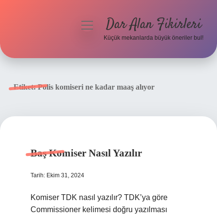
Dar Alan Fikirleri
menüyü
aç
Küçük mekanlarda büyük öneriler bul!
Anasayfa
Gizlilik Politikası
Etiket:
Polis komiseri ne kadar maaş alıyor
Yasal Uyarı
Hakkımızda
Baş Komiser Nasıl Yazılır
Tarih: Ekim 31, 2024
Komiser TDK nasıl yazılır? TDK’ya göre
Commissioner kelimesi doğru yazılması