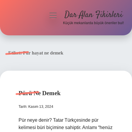
Dar Alan Fikirleri
menüyü
aç
Küçük mekanlarda büyük öneriler bul!
Anasayfa
Gizlilik Politikası
Etiket:
Pür hayat ne demek
Yasal Uyarı
Hakkımızda
Pürü Ne Demek
Tarih: Kasım 13, 2024
Pür neye denir? Tatar Türkçesinde pür
kelimesi büri biçimine sahiptir. Anlamı “henüz