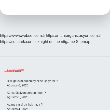
Demek
https://www.websel.com.tr
https://muniorganizasyon.com.tr
https://softpark.com.tr
knight online
nttgame
Sitemap
Sidebar
Son Yazılar
Bitki gelişim düzenleyici ne işe yarar ?
Ağustos 6, 2026
Konstrüksiyon borusu nedir ?
Ağustos 5, 2026
Avans yasal bir hak mıdır ?
Ağustos 4, 2026