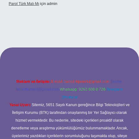
Parol Türk Malı Mı
için
admin
ş
Reklam ve İletişim:
E-mail:
backlinkpaneli@gmail.com
Teams:
forumhizmeti@gmail.com
Whatsapp: 0262 606 0 726
Telegram:
@karabul
Yasal Uyarı:
Sitemiz, 5651 Sayılı Kanun gereğince Bilgi Teknolojileri ve
İletişim Kurumu (BTK) tarafından onaylanmış bir Yer Sağlayıcı olarak
hizmet vermektedir. Bu nedenle, sitedeki içerikleri proaktif olarak
denetleme veya araştırma yükümlülüğümüz bulunmamaktadır. Ancak,
üyelerimiz yazdıkları içeriklerin sorumluluğunu taşımakta olup, siteye