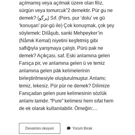
açılmamış veya açılmak üzere olan filiz,
sürgün veya tomurcuk”2 demektir. Pür gu ne
demek? (ﭘﺮﮔﻮ) Sıf. (Pers. pur ‘dolu’ ve gū
‘konuşan’ pür-gū ile) Çok konuşmak, çok şey
söylemek: Dilâşub, sanki Mehpeyker’in
(Nâmık Kemal) niyetini keşfetmiş gibi
saflığıyla yarışmaya çalıştı. Pürü pak ne
demek? Açıkçası, saf. Eski anlamına gelen
Farsça pir, ve anlamına gelen ü ve temiz
anlamına gelen pāk kelimelerinin
birleştirilmesiyle oluşturulmuştur. Anlamı;
temiz, lekesiz. Pür pür ne demek? Dilimize
Farsçadan gelen pure kelimesinin sözlük
anlamı tamdır. “Pure” kelimesi hem sıfat hem
de ek olarak kullanılabilir. Örneğin:…
Pürü
Devamını okuyun
Yorum Bırak
Ne