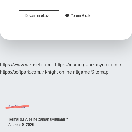
Gerçeküstücülük
Devamını okuyun
Yorum Bırak
Hangi
Akım
https://www.websel.com.tr
https://muniorganizasyon.com.tr
https://softpark.com.tr
knight online
nttgame
Sitemap
Sidebar
Son Yazılar
Termal su yüze ne zaman uygulanır ?
Ağustos 8, 2026