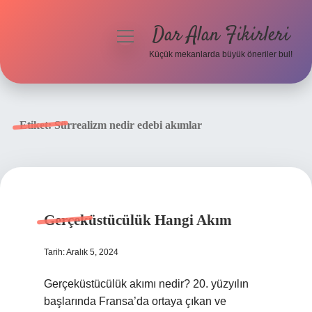
Dar Alan Fikirleri
menüyü
aç
Küçük mekanlarda büyük öneriler bul!
Anasayfa
Gizlilik Politikası
Etiket:
Sürrealizm nedir edebi akımlar
Yasal Uyarı
Hakkımızda
Gerçeküstücülük Hangi Akım
Tarih: Aralık 5, 2024
Gerçeküstücülük akımı nedir? 20. yüzyılın
başlarında Fransa’da ortaya çıkan ve