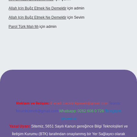
Allah Için Buğz Etmek Ne Demektir
için
admin
Allah Için Buğz Etmek Ne Demektir
için
Sevim
Parol Türk Malı Mı
için
admin
ş
Reklam ve İletişim:
E-mail:
backlinkpaneli@gmail.com
Teams:
forumhizmeti@gmail.com
Whatsapp: 0262 606 0 726
Telegram:
@karabul
Yasal Uyarı:
Sitemiz, 5651 Sayılı Kanun gereğince Bilgi Teknolojileri ve
İletişim Kurumu (BTK) tarafından onaylanmış bir Yer Sağlayıcı olarak