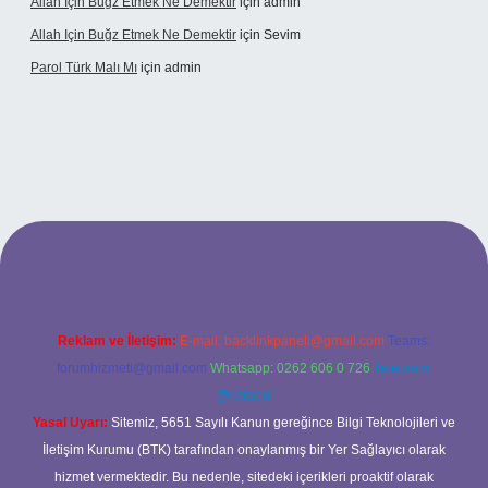
Allah Için Buğz Etmek Ne Demektir
için
admin
Allah Için Buğz Etmek Ne Demektir
için
Sevim
Parol Türk Malı Mı
için
admin
ilbet giriş
Reklam ve İletişim:
E-mail:
backlinkpaneli@gmail.com
Teams:
forumhizmeti@gmail.com
Whatsapp: 0262 606 0 726
Telegram:
@karabul
Yasal Uyarı:
Sitemiz, 5651 Sayılı Kanun gereğince Bilgi Teknolojileri ve
İletişim Kurumu (BTK) tarafından onaylanmış bir Yer Sağlayıcı olarak
hizmet vermektedir. Bu nedenle, sitedeki içerikleri proaktif olarak