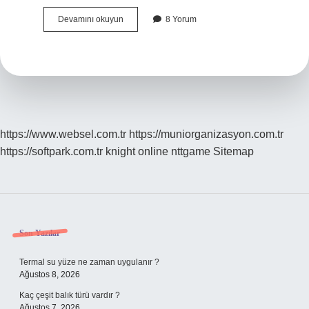
Bayılma
Devamını okuyun
8 Yorum
Neden
Olur
Tansiyon
https://www.websel.com.tr
https://muniorganizasyon.com.tr
https://softpark.com.tr
knight online
nttgame
Sitemap
Sidebar
Son Yazılar
Termal su yüze ne zaman uygulanır ?
Ağustos 8, 2026
Kaç çeşit balık türü vardır ?
Ağustos 7, 2026