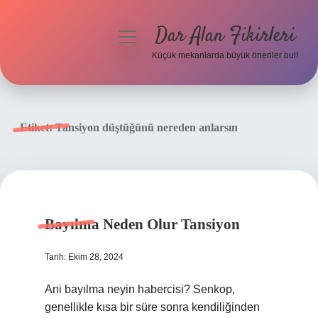
Dar Alan Fikirleri
menüyü
aç
Küçük mekanlarda büyük öneriler bul!
Anasayfa
Gizlilik Politikası
Etiket:
Tansiyon düştüğünü nereden anlarsın
Yasal Uyarı
Hakkımızda
Bayılma Neden Olur Tansiyon
Tarih: Ekim 28, 2024
Ani bayılma neyin habercisi? Senkop,
genellikle kısa bir süre sonra kendiliğinden