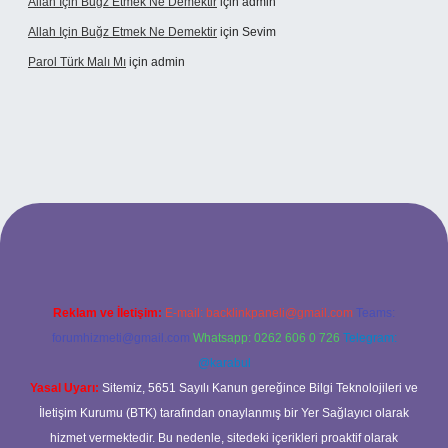
Allah Için Buğz Etmek Ne Demektir
için
admin
Allah Için Buğz Etmek Ne Demektir
için
Sevim
Parol Türk Malı Mı
için
admin
ş
Reklam ve İletişim:
E-mail:
backlinkpaneli@gmail.com
Teams:
forumhizmeti@gmail.com
Whatsapp: 0262 606 0 726
Telegram:
@karabul
Yasal Uyarı:
Sitemiz, 5651 Sayılı Kanun gereğince Bilgi Teknolojileri ve
İletişim Kurumu (BTK) tarafından onaylanmış bir Yer Sağlayıcı olarak
hizmet vermektedir. Bu nedenle, sitedeki içerikleri proaktif olarak