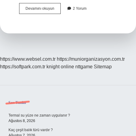
Gemilerin
Devamını okuyun
2 Yorum
Cinsiyeti
Neden
Kızdır
https://www.websel.com.tr
https://muniorganizasyon.com.tr
https://softpark.com.tr
knight online
nttgame
Sitemap
Sidebar
Son Yazılar
Termal su yüze ne zaman uygulanır ?
Ağustos 8, 2026
Kaç çeşit balık türü vardır ?
Ağustos 7, 2026