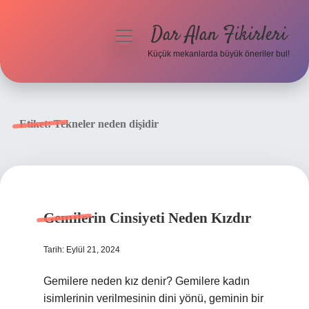
Dar Alan Fikirleri
menüyü
aç
Küçük mekanlarda büyük öneriler bul!
Anasayfa
Gizlilik Politikası
Etiket:
Tekneler neden dişidir
Yasal Uyarı
Hakkımızda
Gemilerin Cinsiyeti Neden Kızdır
Tarih: Eylül 21, 2024
Gemilere neden kız denir? Gemilere kadın
isimlerinin verilmesinin dini yönü, geminin bir