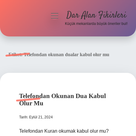
Dar Alan Fikirleri
menüyü
aç
Küçük mekanlarda büyük öneriler bul!
Anasayfa
Gizlilik Politikası
Etiket:
Telefondan okunan dualar kabul olur mu
Yasal Uyarı
Hakkımızda
Telefondan Okunan Dua Kabul
Olur Mu
Tarih: Eylül 21, 2024
Telefondan Kuran okumak kabul olur mu?