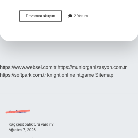
Telefondan
Devamını okuyun
2 Yorum
Okunan
Dua
Kabul
Olur
Mu
https://www.websel.com.tr
https://muniorganizasyon.com.tr
https://softpark.com.tr
knight online
nttgame
Sitemap
Sidebar
Son Yazılar
Kaç çeşit balık türü vardır ?
Ağustos 7, 2026