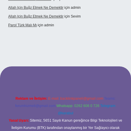
Allah Için Buğz Etmek Ne Demektir
için
admin
Allah Için Buğz Etmek Ne Demektir
için
Sevim
Parol Türk Malı Mı
için
admin
iş
Reklam ve İletişim:
E-mail:
backlinkpaneli@gmail.com
Teams:
forumhizmeti@gmail.com
Whatsapp: 0262 606 0 726
Telegram:
@karabul
Yasal Uyarı:
Sitemiz, 5651 Sayılı Kanun gereğince Bilgi Teknolojileri ve
İletişim Kurumu (BTK) tarafından onaylanmış bir Yer Sağlayıcı olarak