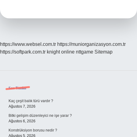
Ne
Demek
https://www.websel.com.tr
https://muniorganizasyon.com.tr
https://softpark.com.tr
knight online
nttgame
Sitemap
Sidebar
Son Yazılar
Kaç çeşit balık türü vardır ?
Ağustos 7, 2026
Bitki gelişim düzenleyici ne işe yarar ?
Ağustos 6, 2026
Konstrüksiyon borusu nedir ?
Ağustos 5, 2026