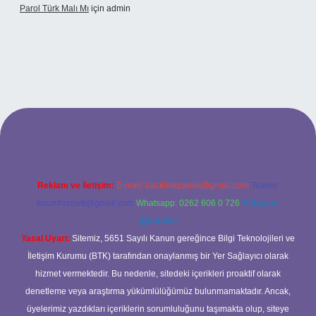
Parol Türk Malı Mı
için
admin
ş
Reklam ve İletişim:
E-mail:
backlinkpaneli@gmail.com
Teams:
forumhizmeti@gmail.com
Whatsapp: 0262 606 0 726
Telegram:
@karabul
Yasal Uyarı:
Sitemiz, 5651 Sayılı Kanun gereğince Bilgi Teknolojileri ve
İletişim Kurumu (BTK) tarafından onaylanmış bir Yer Sağlayıcı olarak
hizmet vermektedir. Bu nedenle, sitedeki içerikleri proaktif olarak
denetleme veya araştırma yükümlülüğümüz bulunmamaktadır. Ancak,
üyelerimiz yazdıkları içeriklerin sorumluluğunu taşımakta olup, siteye