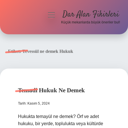
Dar Alan Fikirleri
menüyü
aç
Küçük mekanlarda büyük öneriler bul!
Anasayfa
Gizlilik Politikası
Etiket:
Tevessül ne demek Hukuk
Yasal Uyarı
Hakkımızda
Temadi Hukuk Ne Demek
Tarih: Kasım 5, 2024
Hukukta temayül ne demek? Örf ve adet
hukuku, bir yerde, toplulukta veya kültürde