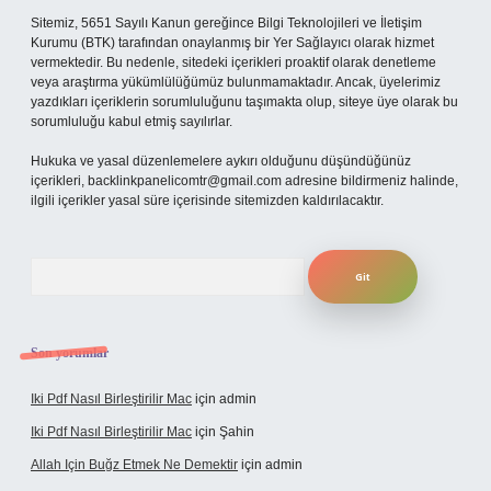
Sitemiz, 5651 Sayılı Kanun gereğince Bilgi Teknolojileri ve İletişim
Kurumu (BTK) tarafından onaylanmış bir Yer Sağlayıcı olarak hizmet
vermektedir. Bu nedenle, sitedeki içerikleri proaktif olarak denetleme
veya araştırma yükümlülüğümüz bulunmamaktadır. Ancak, üyelerimiz
yazdıkları içeriklerin sorumluluğunu taşımakta olup, siteye üye olarak bu
sorumluluğu kabul etmiş sayılırlar.
Hukuka ve yasal düzenlemelere aykırı olduğunu düşündüğünüz
içerikleri,
backlinkpanelicomtr@gmail.com
adresine bildirmeniz halinde,
ilgili içerikler yasal süre içerisinde sitemizden kaldırılacaktır.
Arama
Son yorumlar
Iki Pdf Nasıl Birleştirilir Mac
için
admin
Iki Pdf Nasıl Birleştirilir Mac
için
Şahin
Allah Için Buğz Etmek Ne Demektir
için
admin