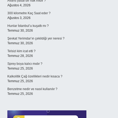
Avans yasal bir hak mıdır ?
Ağustos 4, 2026
300 kilometre Kaç Saat eder ?
Ağustos 3, 2026
Hunlar İstanbul’u kuşattı mı ?
Temmuz 30, 2026
Şevkat Yerimdar’ın çekildiği yer neresi ?
Temmuz 30, 2026
Telsizi kim icat etti ?
Temmuz 28, 2026
Sprey boya kalıcı mıdır ?
Temmuz 25, 2026
Kalkolitik Çağ özellikleri nedir kısaca ?
Temmuz 25, 2026
Benzetme nedir ve nasıl kullanılır ?
Temmuz 25, 2026