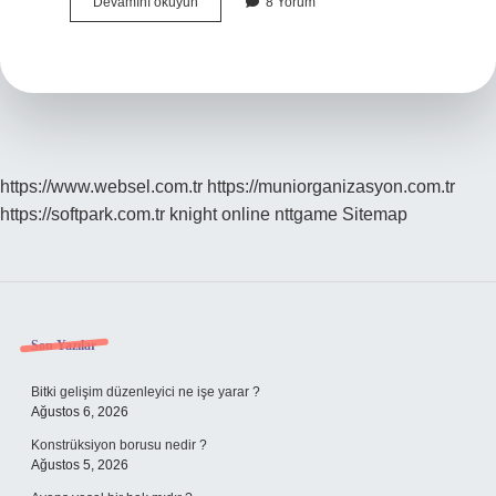
Diyabetin
Devamını okuyun
8 Yorum
Tip
1
Mi
Tip
2
Mi
Olduğu
Nasıl
Anlaşılır
https://www.websel.com.tr
https://muniorganizasyon.com.tr
https://softpark.com.tr
knight online
nttgame
Sitemap
Sidebar
Son Yazılar
Bitki gelişim düzenleyici ne işe yarar ?
Ağustos 6, 2026
Konstrüksiyon borusu nedir ?
Ağustos 5, 2026