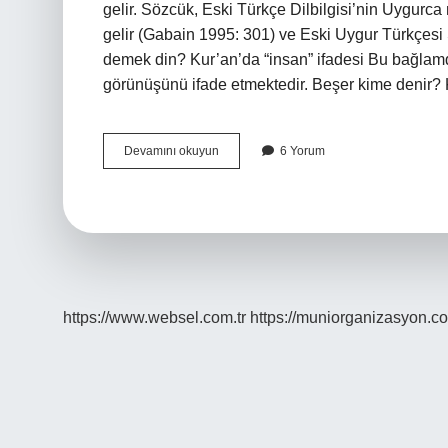
gelir. Sözcük, Eski Türkçe Dilbilgisi’nin Uygurca
gelir (Gabain 1995: 301) ve Eski Uygur Türkçesi 
demek din? Kur’an’da “insan” ifadesi Bu bağlamda
Toy
Devamını okuyun
6 Yorum
Bir
Beşeri
Ne
Demek
https://www.websel.com.tr
https://muniorganizasyon.co