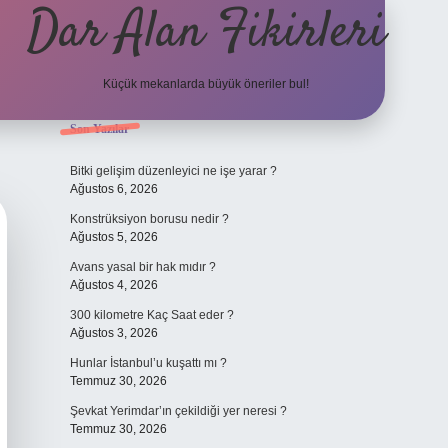
Dar Alan Fikirleri
Küçük mekanlarda büyük öneriler bul!
Sidebar
Son Yazılar
ilbet giriş
Bitki gelişim düzenleyici ne işe yarar ?
Ağustos 6, 2026
Konstrüksiyon borusu nedir ?
Ağustos 5, 2026
Avans yasal bir hak mıdır ?
Ağustos 4, 2026
300 kilometre Kaç Saat eder ?
Ağustos 3, 2026
Hunlar İstanbul’u kuşattı mı ?
Temmuz 30, 2026
Şevkat Yerimdar’ın çekildiği yer neresi ?
Temmuz 30, 2026