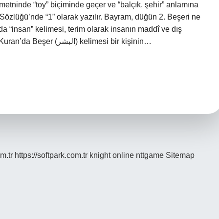
 metninde “toy” biçiminde geçer ve “balçık, şehir” anlamına
Sözlüğü’nde “1” olarak yazılır. Bayram, düğün 2. Beşeri ne
 “insan” kelimesi, terim olarak insanın maddî ve dış
görünüşünü ifade etmektedir. Beşer kime denir? Kuran’da Beşer (البشر) kelimesi bir kişinin…
m.tr
https://softpark.com.tr
knight online
nttgame
Sitemap