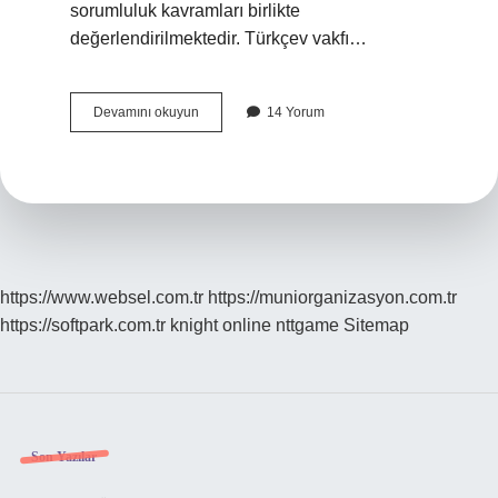
sorumluluk kavramları birlikte
değerlendirilmektedir. Türkçev vakfı…
Türçev
Devamını okuyun
14 Yorum
Nedir
Hangi
Konuda
Çalışmalar
Yapmaktadır
https://www.websel.com.tr
https://muniorganizasyon.com.tr
https://softpark.com.tr
knight online
nttgame
Sitemap
Sidebar
Son Yazılar