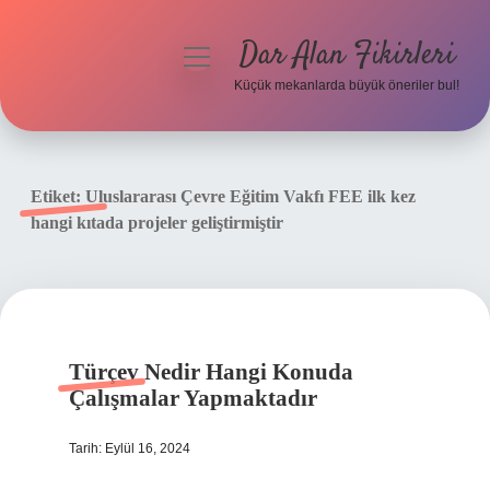
Dar Alan Fikirleri
menüyü
aç
Küçük mekanlarda büyük öneriler bul!
Anasayfa
Gizlilik Politikası
Etiket:
Uluslararası Çevre Eğitim Vakfı FEE ilk kez
hangi kıtada projeler geliştirmiştir
Yasal Uyarı
Hakkımızda
Türçev Nedir Hangi Konuda
Çalışmalar Yapmaktadır
Tarih: Eylül 16, 2024