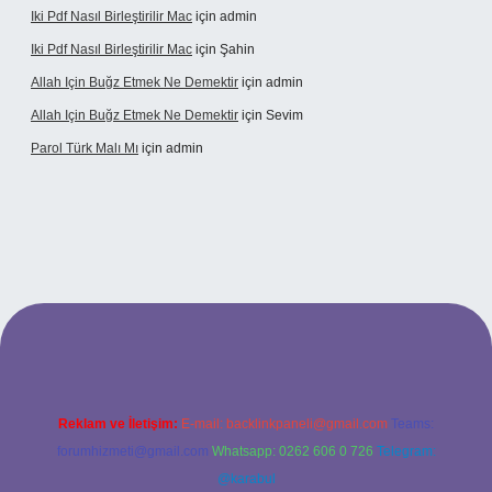
Iki Pdf Nasıl Birleştirilir Mac
için
admin
Iki Pdf Nasıl Birleştirilir Mac
için
Şahin
Allah Için Buğz Etmek Ne Demektir
için
admin
Allah Için Buğz Etmek Ne Demektir
için
Sevim
Parol Türk Malı Mı
için
admin
ş
Reklam ve İletişim:
E-mail:
backlinkpaneli@gmail.com
Teams:
forumhizmeti@gmail.com
Whatsapp: 0262 606 0 726
Telegram:
@karabul