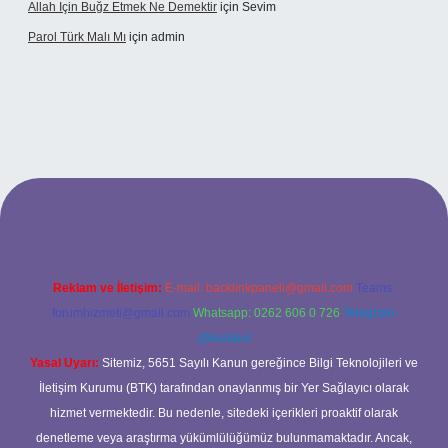
Allah Için Buğz Etmek Ne Demektir
için
Sevim
Parol Türk Malı Mı
için
admin
ş
Reklam ve İletişim:
E-mail:
backlinkpaneli@gmail.com
Teams:
forumhizmeti@gmail.com
Whatsapp: 0262 606 0 726
Telegram:
@karabul
Yasal Uyarı:
Sitemiz, 5651 Sayılı Kanun gereğince Bilgi Teknolojileri ve
İletişim Kurumu (BTK) tarafından onaylanmış bir Yer Sağlayıcı olarak
hizmet vermektedir. Bu nedenle, sitedeki içerikleri proaktif olarak
denetleme veya araştırma yükümlülüğümüz bulunmamaktadır. Ancak,