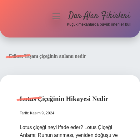
Dar Alan Fikirleri
menüyü
aç
Küçük mekanlarda büyük öneriler bul!
Anasayfa
Gizlilik Politikası
Etiket:
Yaşam çiçeğinin anlamı nedir
Yasal Uyarı
Hakkımızda
Lotus Çiçeğinin Hikayesi Nedir
Tarih: Kasım 9, 2024
Lotus çiçeği neyi ifade eder? Lotus Çiçeği
Anlamı; Ruhun arınması, yeniden doğuşu ve