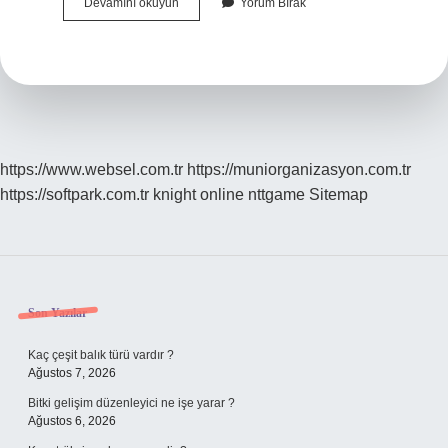
Lotus
Devamını okuyun
Yorum Bırak
Çiçeğinin
Hikayesi
Nedir
https://www.websel.com.tr
https://muniorganizasyon.com.tr
https://softpark.com.tr
knight online
nttgame
Sitemap
Sidebar
Son Yazılar
Kaç çeşit balık türü vardır ?
Ağustos 7, 2026
Bitki gelişim düzenleyici ne işe yarar ?
Ağustos 6, 2026