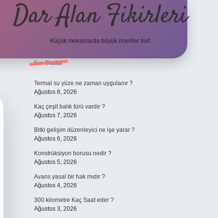
Dar Alan Fikirleri
Küçük mekanlarda büyük öneriler bul!
Sidebar
Son Yazılar
ilbet giriş
Termal su yüze ne zaman uygulanır ?
Ağustos 8, 2026
Kaç çeşit balık türü vardır ?
Ağustos 7, 2026
Bitki gelişim düzenleyici ne işe yarar ?
Ağustos 6, 2026
Konstrüksiyon borusu nedir ?
Ağustos 5, 2026
Avans yasal bir hak mıdır ?
Ağustos 4, 2026
300 kilometre Kaç Saat eder ?
Ağustos 3, 2026