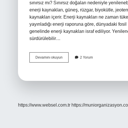
sınırsız mı? Sınırsız doğaları nedeniyle yenileneb
enerji kaynakları, güneş, rüzgar, biyokütle, jeoter
kaynakları içerir. Enerji kaynakları ne zaman tü
yayınladığı enerji raporuna göre, dünyadaki fosil
genelinde enerji kaynakları israf ediliyor. Yenil
sürdürülebilir…
Yenilenebilir
Devamını okuyun
2 Yorum
Enerji
Kaynakları
Tükenebilir
Mi
https://www.websel.com.tr
https://muniorganizasyon.co