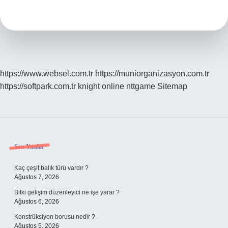
Olmuşsun
Ne
Demek
https://www.websel.com.tr
https://muniorganizasyon.com.tr
https://softpark.com.tr
knight online
nttgame
Sitemap
Sidebar
Son Yazılar
Kaç çeşit balık türü vardır ?
Ağustos 7, 2026
Bitki gelişim düzenleyici ne işe yarar ?
Ağustos 6, 2026
Konstrüksiyon borusu nedir ?
Ağustos 5, 2026