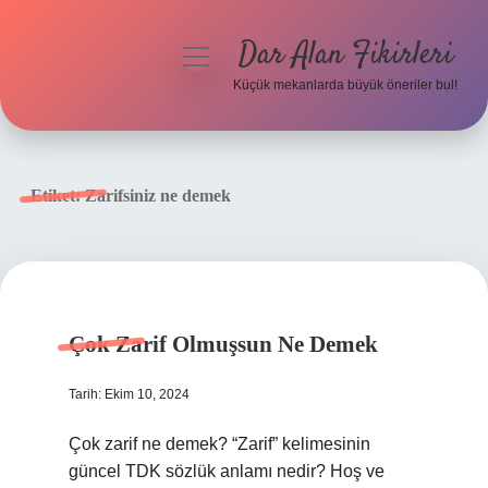
Dar Alan Fikirleri
menüyü
aç
Küçük mekanlarda büyük öneriler bul!
Anasayfa
Gizlilik Politikası
Etiket:
Zarifsiniz ne demek
Yasal Uyarı
Hakkımızda
Çok Zarif Olmuşsun Ne Demek
Tarih: Ekim 10, 2024
Çok zarif ne demek? “Zarif” kelimesinin
güncel TDK sözlük anlamı nedir? Hoş ve