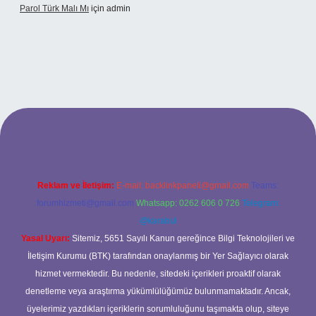
Parol Türk Malı Mı
için
admin
ş
Reklam ve İletişim:
E-mail:
backlinkpaneli@gmail.com
Teams:
forumhizmeti@gmail.com
Whatsapp: 0262 606 0 726
Telegram:
@karabul
Yasal Uyarı:
Sitemiz, 5651 Sayılı Kanun gereğince Bilgi Teknolojileri ve
İletişim Kurumu (BTK) tarafından onaylanmış bir Yer Sağlayıcı olarak
hizmet vermektedir. Bu nedenle, sitedeki içerikleri proaktif olarak
denetleme veya araştırma yükümlülüğümüz bulunmamaktadır. Ancak,
üyelerimiz yazdıkları içeriklerin sorumluluğunu taşımakta olup, siteye