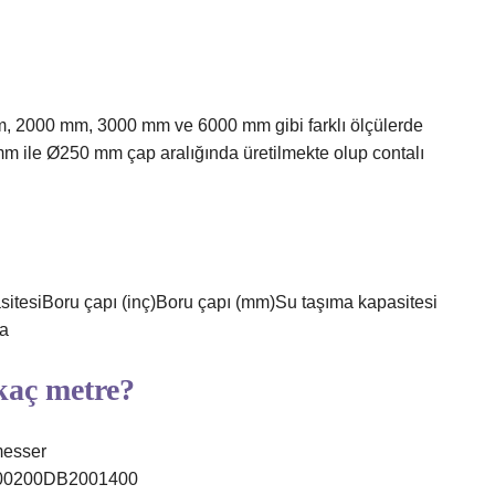
 2000 mm, 3000 mm ve 6000 mm gibi farklı ölçülerde
mm ile Ø250 mm çap aralığında üretilmekte olup contalı
pasitesiBoru çapı (inç)Boru çapı (mm)Su taşıma kapasitesi
ha
kaç metre?
messer
00200DB2001400