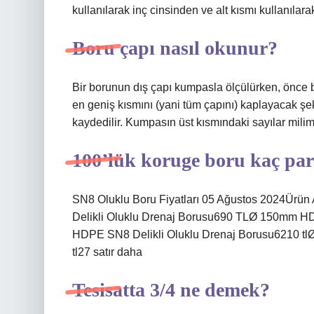
kullanılarak inç cinsinden ve alt kısmı kullanılar
Boru çapı nasıl okunur?
Bir borunun dış çapı kumpasla ölçülürken, önce 
en geniş kısmını (yani tüm çapını) kaplayacak şeki
kaydedilir. Kumpasın üst kısmındaki sayılar milim
100’lük koruge boru kaç pa
SN8 Oluklu Boru Fiyatları 05 Ağustos 2024Ürü
Delikli Oluklu Drenaj Borusu690 TLØ 150mm H
HDPE SN8 Delikli Oluklu Drenaj Borusu6210 t
tl27 satır daha
Tesisatta 3/4 ne demek?