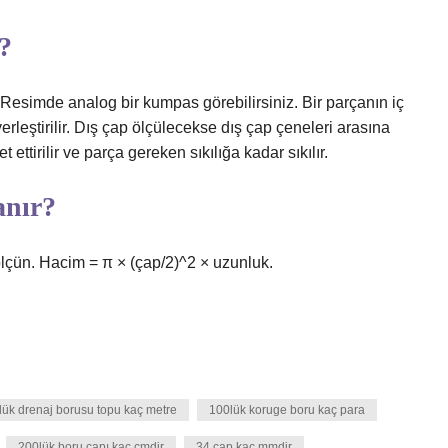
?
l. Resimde analog bir kumpas görebilirsiniz. Bir parçanın iç
erleştirilir. Dış çap ölçülecekse dış çap çeneleri arasına
t ettirilir ve parça gereken sıkılığa kadar sıkılır.
anır?
çün. Hacim = π × (çap/2)^2 × uzunluk.
lük drenaj borusu topu kaç metre
100lük koruge boru kaç para
200lük boru çapı kaç cmdir
34 çap kaç mmdir