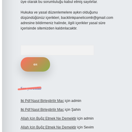
üye olarak bu sorumluluğu kabul etmiş sayılırlar.
Hukuka ve yasal düzenlemelere aykırı olduğunu
düşündüğünüz içerikleri,
backlinkpanelicomtr@gmail.com
adresine bildirmeniz halinde, ilgili içerikler yasal süre
içerisinde sitemizden kaldırılacaktır.
Arama
Son yorumlar
Iki Pdf Nasıl Birleştirilir Mac
için
admin
Iki Pdf Nasıl Birleştirilir Mac
için
Şahin
Allah Için Buğz Etmek Ne Demektir
için
admin
Allah Için Buğz Etmek Ne Demektir
için
Sevim