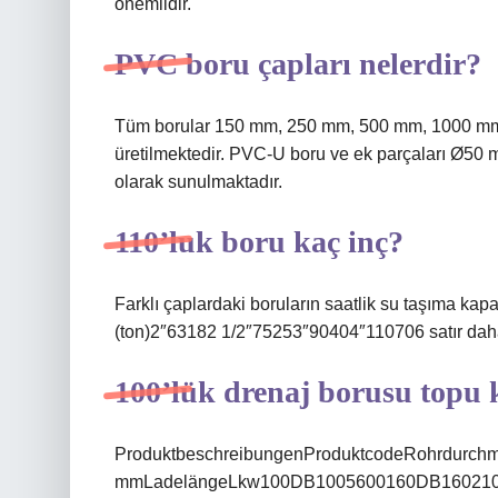
önemlidir.
PVC boru çapları nelerdir?
Tüm borular 150 mm, 250 mm, 500 mm, 1000 mm,
üretilmektedir. PVC-U boru ve ek parçaları Ø50 
olarak sunulmaktadır.
110’luk boru kaç inç?
Farklı çaplardaki boruların saatlik su taşıma ka
(ton)2″63182 1/2″75253″90404″110706 satır da
100’lük drenaj borusu topu 
ProduktbeschreibungenProduktcodeRohrdurch
mmLadelängeLkw100DB1005600160DB16021