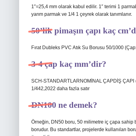
1″=25,4 mm olarak kabul edilir. 1″ terimi 1 parmak
yarım parmak ve 1/4 1 çeyrek olarak tanımlanır.
50’lik pimaşın çapı kaç cm’d
Fırat Dubleks PVC Atık Su Borusu 50/1000 (Ça
3-4 çap kaç mm’dir?
SCH-STANDARTLARNOMİNAL ÇAPDİŞ ÇAPI (IN
1/442,2022 daha fazla satır
DN100 ne demek?
Örneğin, DN50 boru, 50 milimetre iç çapa sahip b
borudur. Bu standartlar, projelerde kullanılan bor