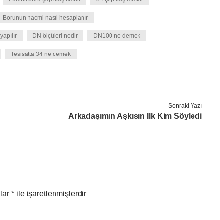
Borunun hacmi nasıl hesaplanır
yapılır
DN ölçüleri nedir
DN100 ne demek
Tesisatta 34 ne demek
Sonraki Yazı
Arkadaşımın Aşkısın Ilk Kim Söyledi
nlar
*
ile işaretlenmişlerdir