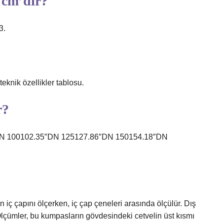
 cm’dir?
3.
eknik özellikler tablosu.
r?
N 100102.35″DN 125127.86″DN 150154.18″DN
ın iç çapını ölçerken, iç çap çeneleri arasında ölçülür. Dış
 Ölçümler, bu kumpasların gövdesindeki cetvelin üst kısmı