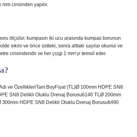
ak mm cinsinden yapılır.
boru ölçülür; kumpasın iki ucu arasında kumpas borunun
lde sıkılır ve önce üstteki, sonra alttaki sayılar okunur ve
etre cinsindendir ve her çizgi 1 mm’yi temsil eder.
ra?
n Adı ve ÖzellikleriTam BoyFiyat (TL)Ø 100mm HDPE SN8
DPE SN8 Delikli Oluklu Drenaj Borusu6140 TLØ 200mm
lØ 300mm HDPE SN8 Delikli Oluklu Drenaj Borusu6490