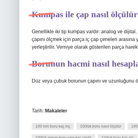
Kumpas ile çap nasıl ölçülür
Genellikle iki tip kumpas vardır: analog ve dijita
çapını ölçmek için parça iç çap çeneleri arasına y
yerleştirilir. Verniye olarak gösterilen parça hareke
Borunun hacmi nasıl hesapl
Düz veya çubuk borunun çapını ve uzunluğunu öl
Tarih:
Makaleler
100 mm boru kaç inç
100lük boru nasıl ölçülür
100
100lük pimaş boru çapı kaç cmdir
110luk boru kaç inç