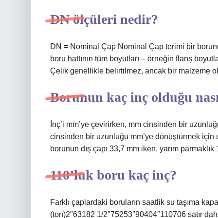
DN ölçüleri nedir?
DN = Nominal Çap Nominal Çap terimi bir borunun 
boru hattının tüm boyutları – örneğin flanş boyutl
Çelik genellikle belirtilmez, ancak bir malzeme ol
Borunun kaç inç olduğu nasıl
İnç’i mm’ye çevirirken, mm cinsinden bir uzunluğ
cinsinden bir uzunluğu mm’ye dönüştürmek için uzu
borunun dış çapı 33,7 mm iken, yarım parmaklık 1
110’luk boru kaç inç?
Farklı çaplardaki boruların saatlik su taşıma ka
(ton)2″63182 1/2″75253″90404″110706 satır da