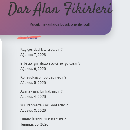
Dar Alan Fikirleri
Küçük mekanlarda büyük öneriler bul!
Sidebar
Son Yazılar
ilbet giriş
Kaç çeşit balık türü vardır ?
Ağustos 7, 2026
Bitki gelişim düzenleyici ne işe yarar ?
Ağustos 6, 2026
Konstrüksiyon borusu nedir ?
Ağustos 5, 2026
Avans yasal bir hak mıdır ?
Ağustos 4, 2026
300 kilometre Kaç Saat eder ?
Ağustos 3, 2026
Hunlar İstanbul’u kuşattı mı ?
Temmuz 30, 2026