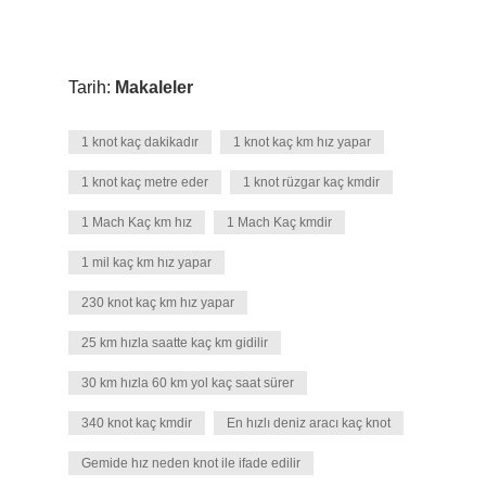
Tarih:
Makaleler
1 knot kaç dakikadır
1 knot kaç km hız yapar
1 knot kaç metre eder
1 knot rüzgar kaç kmdir
1 Mach Kaç km hız
1 Mach Kaç kmdir
1 mil kaç km hız yapar
230 knot kaç km hız yapar
25 km hızla saatte kaç km gidilir
30 km hızla 60 km yol kaç saat sürer
340 knot kaç kmdir
En hızlı deniz aracı kaç knot
Gemide hız neden knot ile ifade edilir