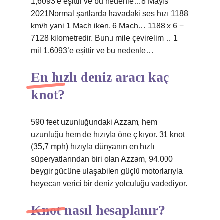
1,6093’e eşittir ve bu nedenle…8 Mayıs
2021Normal şartlarda havadaki ses hızı 1188
km/h yani 1 Mach iken, 6 Mach… 1188 x 6 =
7128 kilometredir. Bunu mile çevirelim… 1
mil 1,6093’e eşittir ve bu nedenle…
En hızlı deniz aracı kaç
knot?
590 feet uzunluğundaki Azzam, hem
uzunluğu hem de hızıyla öne çıkıyor. 31 knot
(35,7 mph) hızıyla dünyanın en hızlı
süperyatlarından biri olan Azzam, 94.000
beygir gücüne ulaşabilen güçlü motorlarıyla
heyecan verici bir deniz yolculuğu vadediyor.
Knot nasıl hesaplanır?