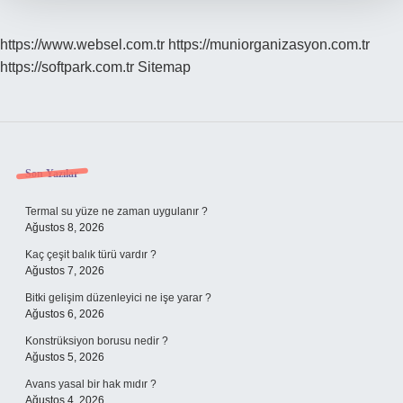
https://www.websel.com.tr
https://muniorganizasyon.com.tr
https://softpark.com.tr
Sitemap
Sidebar
Son Yazılar
Termal su yüze ne zaman uygulanır ?
Ağustos 8, 2026
Kaç çeşit balık türü vardır ?
Ağustos 7, 2026
Bitki gelişim düzenleyici ne işe yarar ?
Ağustos 6, 2026
Konstrüksiyon borusu nedir ?
Ağustos 5, 2026
Avans yasal bir hak mıdır ?
Ağustos 4, 2026