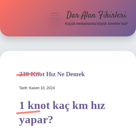
Dar Alan Fikirleri
menüyü
aç
Küçük mekanlarda büyük öneriler bul!
Anasayfa
Gizlilik Politikası
Yasal Uyarı
230 Knot Hız Ne Demek
Hakkımızda
Tarih: Kasım 10, 2024
1 knot kaç km hız
yapar?