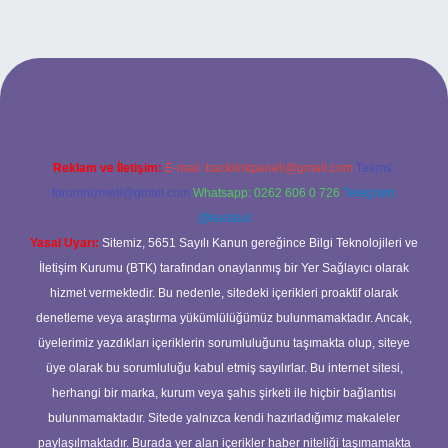
 giriş
Reklam ve İletişim:
E-mail:
backlinkpaneli@gmail.com
Teams:
forumhizmeti@gmail.com
Whatsapp: 0262 606 0 726
Telegram:
@karabul
Yasal Uyarı:
Sitemiz, 5651 Sayılı Kanun gereğince Bilgi Teknolojileri ve
İletişim Kurumu (BTK) tarafından onaylanmış bir Yer Sağlayıcı olarak
hizmet vermektedir. Bu nedenle, sitedeki içerikleri proaktif olarak
denetleme veya araştırma yükümlülüğümüz bulunmamaktadır. Ancak,
üyelerimiz yazdıkları içeriklerin sorumluluğunu taşımakta olup, siteye
üye olarak bu sorumluluğu kabul etmiş sayılırlar. Bu internet sitesi,
herhangi bir marka, kurum veya şahıs şirketi ile hiçbir bağlantısı
bulunmamaktadır. Sitede yalnızca kendi hazırladığımız makaleler
paylaşılmaktadır. Burada yer alan içerikler haber niteliği taşımamakta