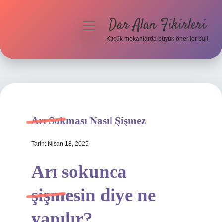
Dar Alan Fikirleri
menüyü
aç
Küçük mekanlarda büyük öneriler bul!
Anasayfa
Gizlilik Politikası
Yasal Uyarı
Arı Sokması Nasıl Şişmez
Hakkımızda
Tarih: Nisan 18, 2025
Arı sokunca
şişmesin diye ne
yapılır?