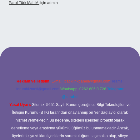
Parol Türk Malı Mı
için
admin
 giriş
Reklam ve İletişim:
E-mail:
backlinkpaneli@gmail.com
Teams:
forumhizmeti@gmail.com
Whatsapp: 0262 606 0 726
Telegram:
@karabul
Yasal Uyarı:
Sitemiz, 5651 Sayılı Kanun gereğince Bilgi Teknolojileri ve
İletişim Kurumu (BTK) tarafından onaylanmış bir Yer Sağlayıcı olarak
hizmet vermektedir. Bu nedenle, sitedeki içerikleri proaktif olarak
denetleme veya araştırma yükümlülüğümüz bulunmamaktadır. Ancak,
üyelerimiz yazdıkları içeriklerin sorumluluğunu taşımakta olup, siteye