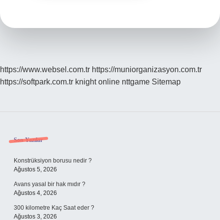
https://www.websel.com.tr
https://muniorganizasyon.com.tr
https://softpark.com.tr
knight online
nttgame
Sitemap
Sidebar
Son Yazılar
Konstrüksiyon borusu nedir ?
Ağustos 5, 2026
Avans yasal bir hak mıdır ?
Ağustos 4, 2026
300 kilometre Kaç Saat eder ?
Ağustos 3, 2026