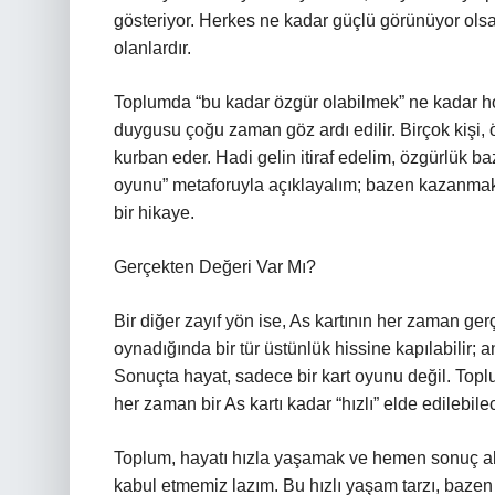
gösteriyor. Herkes ne kadar güçlü görünüyor olsa
olanlardır.
Toplumda “bu kadar özgür olabilmek” ne kadar hoş
duygusu çoğu zaman göz ardı edilir. Birçok kişi, ö
kurban eder. Hadi gelin itiraf edelim, özgürlük b
oyunu” metaforuyla açıklayalım; bazen kazanmak
bir hikaye.
Gerçekten Değeri Var Mı?
Bir diğer zayıf yön ise, As kartının her zaman ge
oynadığında bir tür üstünlük hissine kapılabilir; 
Sonuçta hayat, sadece bir kart oyunu değil. Toplums
her zaman bir As kartı kadar “hızlı” elde edilebile
Toplum, hayatı hızla yaşamak ve hemen sonuç alm
kabul etmemiz lazım. Bu hızlı yaşam tarzı, bazen 