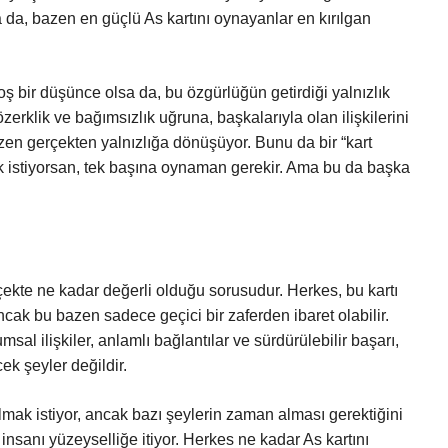
 da, bazen en güçlü As kartını oynayanlar en kırılgan
 bir düşünce olsa da, bu özgürlüğün getirdiği yalnızlık
zerklik ve bağımsızlık uğruna, başkalarıyla olan ilişkilerini
azen gerçekten yalnızlığa dönüşüyor. Bunu da bir “kart
 istiyorsan, tek başına oynaman gerekir. Ama bu da başka
rçekte ne kadar değerli olduğu sorusudur. Herkes, bu kartı
ancak bu bazen sadece geçici bir zaferden ibaret olabilir.
al ilişkiler, anlamlı bağlantılar ve sürdürülebilir başarı,
cek şeyler değildir.
ak istiyor, ancak bazı şeylerin zaman alması gerektiğini
insanı yüzeyselliğe itiyor. Herkes ne kadar As kartını