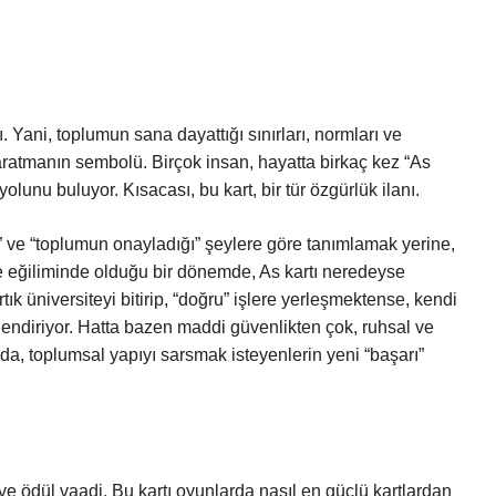
sı. Yani, toplumun sana dayattığı sınırları, normları ve
 yaratmanın sembolü. Birçok insan, hayatta birkaç kez “As
olunu buluyor. Kısacası, bu kart, bir tür özgürlük ilanı.
” ve “toplumun onayladığı” şeylere göre tanımlamak yerine,
 eğiliminde olduğu bir dönemde, As kartı neredeyse
tık üniversiteyi bitirip, “doğru” işlere yerleşmektense, kendi
ekillendiriyor. Hatta bazen maddi güvenlikten çok, ruhsal ve
ada, toplumsal yapıyı sarsmak isteyenlerin yeni “başarı”
 ve ödül vaadi. Bu kartı oyunlarda nasıl en güçlü kartlardan