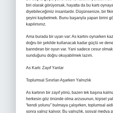
biri olarak görüyorsak, hayatta da bu kartı oyna
diyebileceğimiz insanlardır. Düşünsenize, bir fiki
şeyini kaybetmek. Bunu başarıyla yapan birini gö
kapılırsınız.
Ama burada bir uyarı var: As kartını oynarken ka
doğru bir şekilde kullanacak kadar güçlü ve deney
barındıran bir oyun var. Yani sadece cesur olm
sunduğunu doğru okuyabilmek lazım.
As Kartı: Zayıf Yanlar
Toplumsal Sınırları Aşarken Yalnızlık
As kartının bir zayıf yönü, bazen tek başına kalm
herkesin göz önünde olma arzusunun, kişisel yalnı
“kendi yolunu” bulmaya çalışırken, toplumsal aid
sonra yalnız kalıyor. Bu yalnızlık, sosyal medya