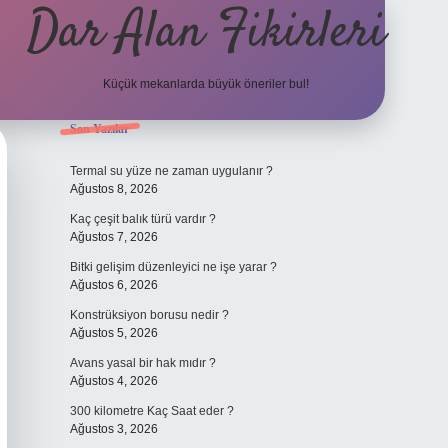
Dar Alan Fikirleri
Küçük mekanlarda büyük öneriler bul!
Sidebar
Son Yazılar
ilbet giriş
Termal su yüze ne zaman uygulanır ?
Ağustos 8, 2026
Kaç çeşit balık türü vardır ?
Ağustos 7, 2026
Bitki gelişim düzenleyici ne işe yarar ?
Ağustos 6, 2026
Konstrüksiyon borusu nedir ?
Ağustos 5, 2026
Avans yasal bir hak mıdır ?
Ağustos 4, 2026
300 kilometre Kaç Saat eder ?
Ağustos 3, 2026