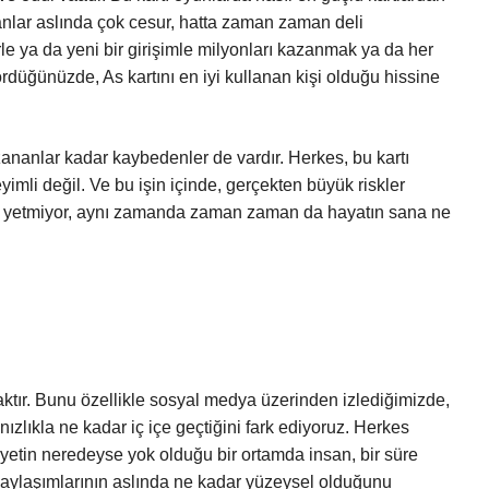
yanlar aslında çok cesur, hatta zaman zaman deli
rle ya da yeni bir girişimle milyonları kazanmak ya da her
rdüğünüzde, As kartını en iyi kullanan kişi olduğu hissine
zananlar kadar kaybedenler de vardır. Herkes, bu kartı
imli değil. Ve bu işin içinde, gerçekten büyük riskler
ak yetmiyor, aynı zamanda zaman zaman da hayatın sana ne
aktır. Bunu özellikle sosyal medya üzerinden izlediğimizde,
zlıkla ne kadar iç içe geçtiğini fark ediyoruz. Herkes
iyetin neredeyse yok olduğu bir ortamda insan, bir süre
 paylaşımlarının aslında ne kadar yüzeysel olduğunu