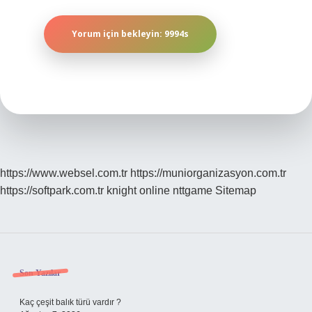
https://www.websel.com.tr
https://muniorganizasyon.com.tr
https://softpark.com.tr
knight online
nttgame
Sitemap
Sidebar
Son Yazılar
Kaç çeşit balık türü vardır ?