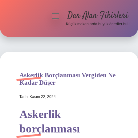
Dar Alan Fikirleri
menüyü
aç
Küçük mekanlarda büyük öneriler bul!
Anasayfa
Gizlilik Politikası
Yasal Uyarı
Askerlik Borçlanması Vergiden Ne
Hakkımızda
Kadar Düşer
Tarih: Kasım 22, 2024
Askerlik
borçlanması