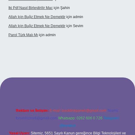
Iki Pdf Nasıl Birleştirilir Mac
için
Şahin
Allah Için Buğz Etmek Ne Demektir
için
admin
Allah Için Buğz Etmek Ne Demektir
için
Sevim
Parol Türk Malı Mı
için
admin
giriş
Reklam ve İletişim:
E-mail:
backlinkpaneli@gmail.com
Teams:
forumhizmeti@gmail.com
Whatsapp: 0262 606 0 726
Telegram:
@karabul
Yasal Uyarı:
Sitemiz, 5651 Sayılı Kanun gereğince Bilgi Teknolojileri ve