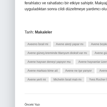
ferahlatıcı ve rahatlatıcı bir etkiye sahiptir. M
uyguladıktan sonra cildi düzeltmeye yardımcı olur.
Tarih:
Makaleler
Aveeno İsrail mi
Avene alerji yapar mı
Avene boyk
Avene güneş kreminde titanyum dioksit var mı
Avene güv
Avene hayvan deneyi yapıyor mu
Avene hayvanlar üzer
Avene markası kime ait
Avene ne işe yarıyor
Avene
Avene yerli mi
Michelin İsrail malı mı
Yves Rocher İ
Önceki Yazı