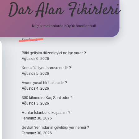
Dar Alan Fikirleri
Küçük mekanlarda büyük öneriler bul!
Sidebar
Son Yazılar
ilbet giriş
Bitki gelişim düzenleyici ne işe yarar ?
Ağustos 6, 2026
Konstrüksiyon borusu nedir ?
Ağustos 5, 2026
Avans yasal bir hak mıdır ?
Ağustos 4, 2026
300 kilometre Kaç Saat eder ?
Ağustos 3, 2026
Hunlar İstanbul’u kuşattı mı ?
Temmuz 30, 2026
Şevkat Yerimdar’ın çekildiği yer neresi ?
Temmuz 30, 2026