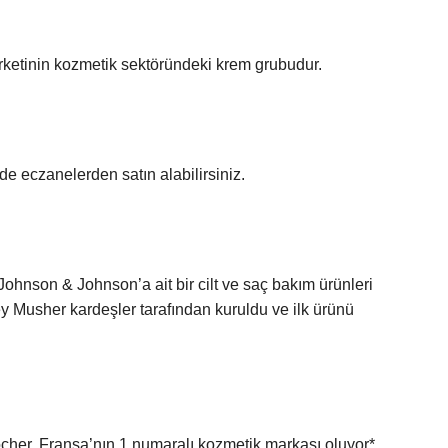
etinin kozmetik sektöründeki krem ​​grubudur.
e eczanelerden satın alabilirsiniz.
 Johnson & Johnson’a ait bir cilt ve saç bakım ürünleri
y Musher kardeşler tarafından kuruldu ve ilk ürünü
her, Fransa’nın 1 numaralı kozmetik markası oluyor*.