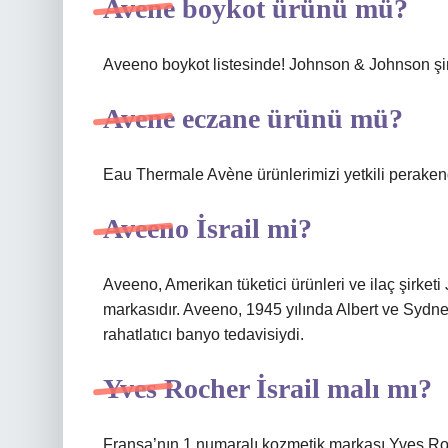
Avene boykot ürünü mü?
Aveeno boykot listesinde! Johnson & Johnson şirk
Avene eczane ürünü mü?
Eau Thermale Avène ürünlerimizi yetkili perakend
Aveeno İsrail mi?
Aveeno, Amerikan tüketici ürünleri ve ilaç şirketi
markasıdır. Aveeno, 1945 yılında Albert ve Sydne
rahatlatıcı banyo tedavisiydi.
Yves Rocher İsrail malı mı?
Fransa’nın 1 numaralı kozmetik markası Yves Roc