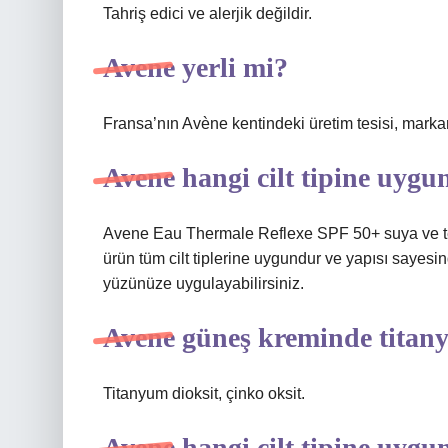
Tahriş edici ve alerjik değildir.
Avene yerli mi?
Fransa’nın Avène kentindeki üretim tesisi, markanı
Avene hangi cilt tipine uygu
Avene Eau Thermale Reflexe SPF 50+ suya ve tere
ürün tüm cilt tiplerine uygundur ve yapısı sayesi
yüzünüze uygulayabilirsiniz.
Avene güneş kreminde titany
Titanyum dioksit, çinko oksit.
Avene hangi cilt tipine uygu