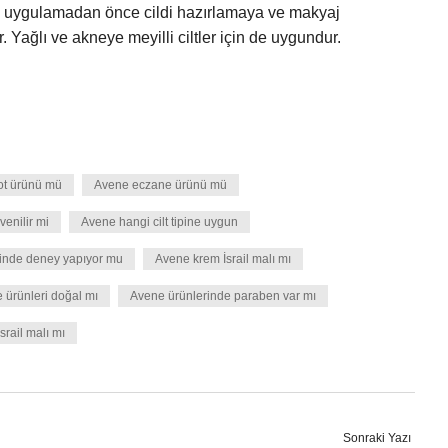
akyaj uygulamadan önce cildi hazırlamaya ve makyaj
 Yağlı ve akneye meyilli ciltler için de uygundur.
ot ürünü mü
Avene eczane ürünü mü
enilir mi
Avene hangi cilt tipine uygun
inde deney yapıyor mu
Avene krem İsrail malı mı
 ürünleri doğal mı
Avene ürünlerinde paraben var mı
srail malı mı
Sonraki Yazı