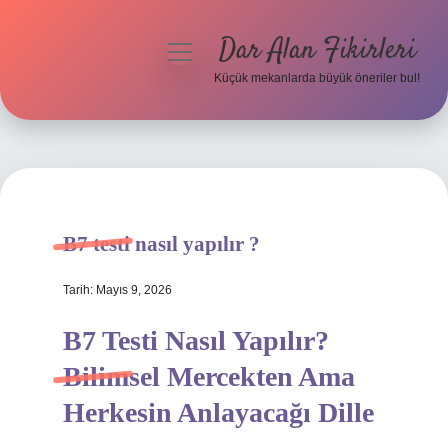
Dar Alan Fikirleri
menüyü
aç
Küçük mekanlarda büyük öneriler bul!
Anasayfa
Gizlilik Politikası
Yasal Uyarı
B7 testi nasıl yapılır ?
Hakkımızda
Tarih: Mayıs 9, 2026
B7 Testi Nasıl Yapılır?
Bilimsel Mercekten Ama
Herkesin Anlayacağı Dille