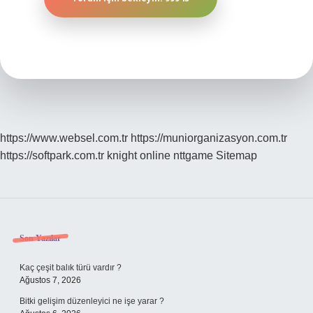
https://www.websel.com.tr
https://muniorganizasyon.com.tr
https://softpark.com.tr
knight online
nttgame
Sitemap
Sidebar
Son Yazılar
Kaç çeşit balık türü vardır ?
Ağustos 7, 2026
Bitki gelişim düzenleyici ne işe yarar ?