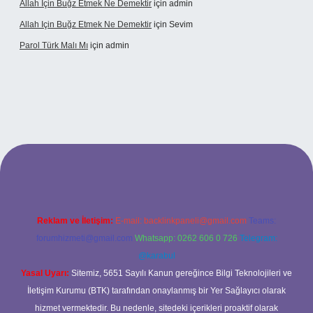
Allah Için Buğz Etmek Ne Demektir
için
admin
Allah Için Buğz Etmek Ne Demektir
için
Sevim
Parol Türk Malı Mı
için
admin
et giriş
Reklam ve İletişim:
E-mail:
backlinkpaneli@gmail.com
Teams:
forumhizmeti@gmail.com
Whatsapp: 0262 606 0 726
Telegram:
@karabul
Yasal Uyarı:
Sitemiz, 5651 Sayılı Kanun gereğince Bilgi Teknolojileri ve
İletişim Kurumu (BTK) tarafından onaylanmış bir Yer Sağlayıcı olarak
hizmet vermektedir. Bu nedenle, sitedeki içerikleri proaktif olarak