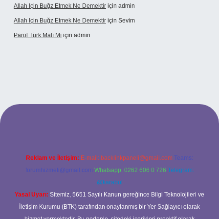
Allah Için Buğz Etmek Ne Demektir
için
admin
Allah Için Buğz Etmek Ne Demektir
için
Sevim
Parol Türk Malı Mı
için
admin
giriş
Reklam ve İletişim:
E-mail:
backlinkpaneli@gmail.com
Teams:
forumhizmeti@gmail.com
Whatsapp: 0262 606 0 726
Telegram:
@karabul
Yasal Uyarı:
Sitemiz, 5651 Sayılı Kanun gereğince Bilgi Teknolojileri ve
İletişim Kurumu (BTK) tarafından onaylanmış bir Yer Sağlayıcı olarak