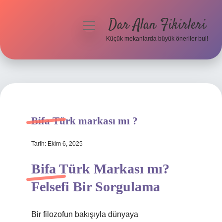
Dar Alan Fikirleri
menüyü
aç
Küçük mekanlarda büyük öneriler bul!
Anasayfa
Gizlilik Politikası
Yasal Uyarı
Bifa Türk markası mı ?
Hakkımızda
Tarih: Ekim 6, 2025
Bifa Türk Markası mı?
Felsefi Bir Sorgulama
Bir filozofun bakışıyla dünyaya