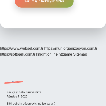
https://www.websel.com.tr
https://muniorganizasyon.com.tr
https://softpark.com.tr
knight online
nttgame
Sitemap
Sidebar
Son Yazılar
Kaç çeşit balık türü vardır ?
Ağustos 7, 2026
Bitki gelişim düzenleyici ne işe yarar ?