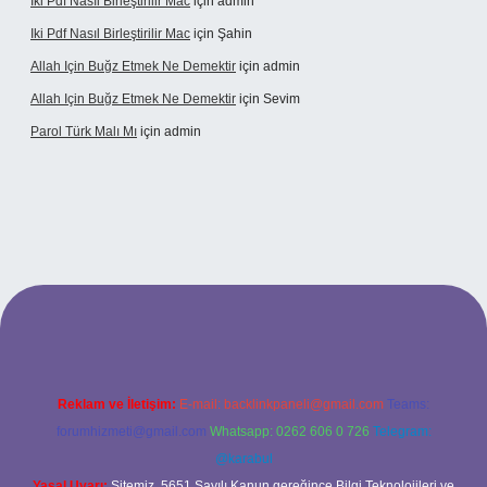
Iki Pdf Nasıl Birleştirilir Mac
için
admin
Iki Pdf Nasıl Birleştirilir Mac
için
Şahin
Allah Için Buğz Etmek Ne Demektir
için
admin
Allah Için Buğz Etmek Ne Demektir
için
Sevim
Parol Türk Malı Mı
için
admin
et giriş
Reklam ve İletişim:
E-mail:
backlinkpaneli@gmail.com
Teams:
forumhizmeti@gmail.com
Whatsapp: 0262 606 0 726
Telegram:
@karabul
Yasal Uyarı:
Sitemiz, 5651 Sayılı Kanun gereğince Bilgi Teknolojileri ve