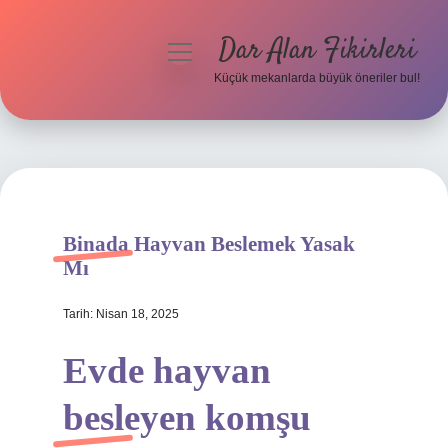
Dar Alan Fikirleri
menüyü
aç
Küçük mekanlarda büyük öneriler bul!
Anasayfa
Gizlilik Politikası
Yasal Uyarı
Binada Hayvan Beslemek Yasak
Hakkımızda
Mı
Tarih: Nisan 18, 2025
Evde hayvan
besleyen komşu